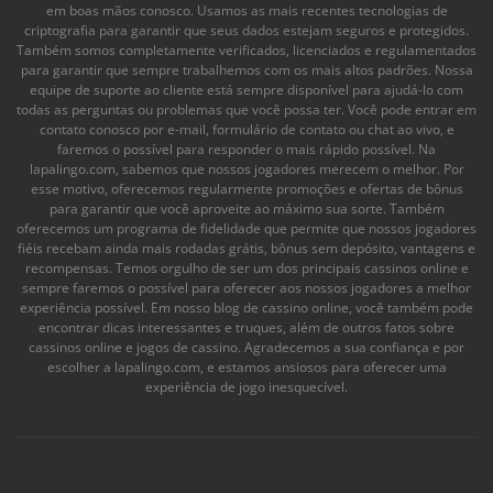
em boas mãos conosco. Usamos as mais recentes tecnologias de
criptografia para garantir que seus dados estejam seguros e protegidos.
Também somos completamente verificados, licenciados e regulamentados
para garantir que sempre trabalhemos com os mais altos padrões. Nossa
equipe de suporte ao cliente está sempre disponível para ajudá-lo com
todas as perguntas ou problemas que você possa ter. Você pode entrar em
contato conosco por e-mail, formulário de contato ou chat ao vivo, e
faremos o possível para responder o mais rápido possível. Na
lapalingo.com, sabemos que nossos jogadores merecem o melhor. Por
esse motivo, oferecemos regularmente promoções e ofertas de bônus
para garantir que você aproveite ao máximo sua sorte. Também
oferecemos um programa de fidelidade que permite que nossos jogadores
fiéis recebam ainda mais rodadas grátis, bônus sem depósito, vantagens e
recompensas. Temos orgulho de ser um dos principais cassinos online e
sempre faremos o possível para oferecer aos nossos jogadores a melhor
experiência possível. Em nosso blog de cassino online, você também pode
encontrar dicas interessantes e truques, além de outros fatos sobre
cassinos online e jogos de cassino. Agradecemos a sua confiança e por
escolher a lapalingo.com, e estamos ansiosos para oferecer uma
experiência de jogo inesquecível.