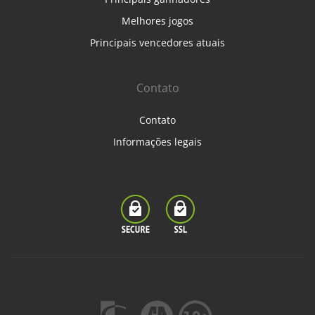
Melhores jogos
Principais vencedores atuais
Contato
Contato
Informações legais