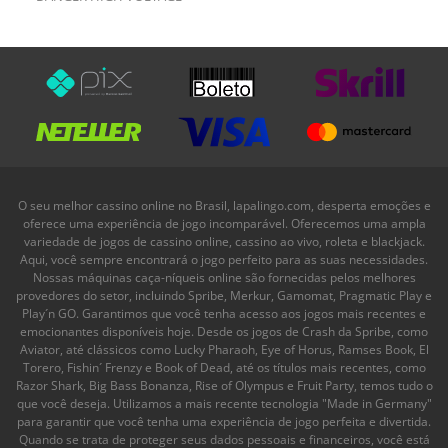
O seu melhor cassino online no Brasil, lapalingo.com, desperta emoções e
oferece uma experiência de jogo incomparável. Oferecemos uma ampla
variedade de jogos de cassino online, cassino ao vivo, roleta e blackjack.
Aqui, você sempre encontrará o jogo perfeito para as suas necessidades.
Nossas máquinas caça-níqueis online são fornecidas pelos melhores
provedores do setor, incluindo Spribe, Merkur, Gamomat, Pragmatic Play e
Play´n GO. Garantimos que você tenha acesso aos jogos mais recentes e
emocionantes disponíveis hoje. Desde os jogos de Crash da Spribe, como
Aviator, até clássicos como Lucky Pharaoh, Eye of Horus, Ramses Book, El
Torero, Fishin´ Frenzy e Book of Dead, até os títulos mais recentes, como
Razor Shark, Big Bass Bonanza, Rise of Olympus e Fruit Party, temos tudo o
que você deseja. Utilizamos a mais recente tecnologia "Made in Germany"
para garantir que você tenha uma experiência de jogo perfeita e divertida.
Quando se trata de proteger seus dados pessoais e financeiros, você está