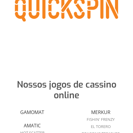
Nossos jogos de cassino
online
GAMOMAT
MERKUR
FISHIN' FRENZY
AMATIC
EL TORERO
HOT SCATTER