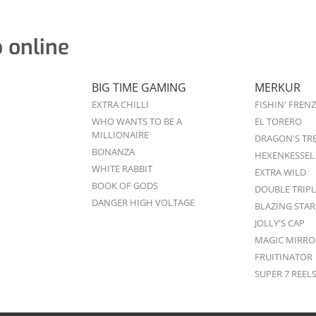
 online
BIG TIME GAMING
MERKUR
EXTRA CHILLI
FISHIN' FREN
WHO WANTS TO BE A
EL TORERO
MILLIONAIRE
DRAGON'S TR
BONANZA
HEXENKESSEL
WHITE RABBIT
EXTRA WILD
BOOK OF GODS
DOUBLE TRIP
DANGER HIGH VOLTAGE
BLAZING STAR
JOLLY'S CAP
MAGIC MIRRO
FRUITINATOR
SUPER 7 REEL