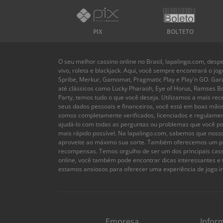
PIX
BOLTETO
O seu melhor cassino online no Brasil, lapalingo.com, de
vivo, roleta e blackjack. Aqui, você sempre encontrará o j
Spribe, Merkur, Gamomat, Pragmatic Play e Play´n GO. Gara
até clássicos como Lucky Pharaoh, Eye of Horus, Ramses Boo
Party, temos tudo o que você deseja. Utilizamos a mais rec
seus dados pessoais e financeiros, você está em boas mão
somos completamente verificados, licenciados e regulamen
ajudá-lo com todas as perguntas ou problemas que você pos
mais rápido possível. Na lapalingo.com, sabemos que nos
aproveite ao máximo sua sorte. Também oferecemos um pro
recompensas. Temos orgulho de ser um dos principais cassi
online, você também pode encontrar dicas interessantes e t
estamos ansiosos para oferecer uma experiência de jogo i
Empresa
Infor