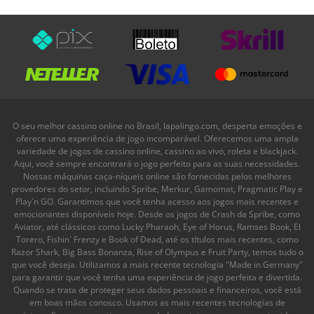
O seu melhor cassino online no Brasil, lapalingo.com, desperta emoções e
oferece uma experiência de jogo incomparável. Oferecemos uma ampla
variedade de jogos de cassino online, cassino ao vivo, roleta e blackjack.
Aqui, você sempre encontrará o jogo perfeito para as suas necessidades.
Nossas máquinas caça-níqueis online são fornecidas pelos melhores
provedores do setor, incluindo Spribe, Merkur, Gamomat, Pragmatic Play e
Play´n GO. Garantimos que você tenha acesso aos jogos mais recentes e
emocionantes disponíveis hoje. Desde os jogos de Crash da Spribe, como
Aviator, até clássicos como Lucky Pharaoh, Eye of Horus, Ramses Book, El
Torero, Fishin´ Frenzy e Book of Dead, até os títulos mais recentes, como
Razor Shark, Big Bass Bonanza, Rise of Olympus e Fruit Party, temos tudo o
que você deseja. Utilizamos a mais recente tecnologia "Made in Germany"
para garantir que você tenha uma experiência de jogo perfeita e divertida.
Quando se trata de proteger seus dados pessoais e financeiros, você está
em boas mãos conosco. Usamos as mais recentes tecnologias de