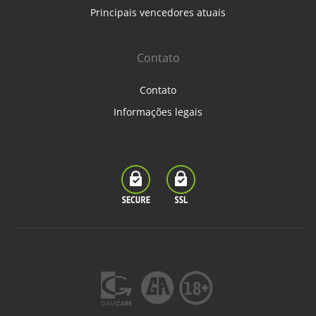
Principais vencedores atuais
Contato
Contato
Informações legais