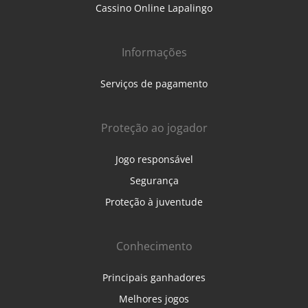
Cassino Online Lapalingo
Informações
Serviços de pagamento
Proteção ao jogador
Jogo responsável
Segurança
Proteção à juventude
Conhecimento
Principais ganhadores
Melhores jogos