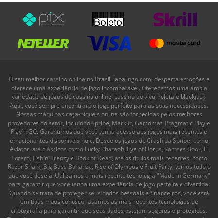
O seu melhor cassino online no Brasil, lapalingo.com, desperta emoções e
oferece uma experiência de jogo incomparável. Oferecemos uma ampla
variedade de jogos de cassino online, cassino ao vivo, roleta e blackjack.
Aqui, você sempre encontrará o jogo perfeito para as suas necessidades.
Nossas máquinas caça-níqueis online são fornecidas pelos melhores
provedores do setor, incluindo Spribe, Merkur, Gamomat, Pragmatic Play e
Play´n GO. Garantimos que você tenha acesso aos jogos mais recentes e
emocionantes disponíveis hoje. Desde os jogos de Crash da Spribe, como
Aviator, até clássicos como Lucky Pharaoh, Eye of Horus, Ramses Book, El
Torero, Fishin´ Frenzy e Book of Dead, até os títulos mais recentes, como
Razor Shark, Big Bass Bonanza, Rise of Olympus e Fruit Party, temos tudo o
que você deseja. Utilizamos a mais recente tecnologia "Made in Germany"
para garantir que você tenha uma experiência de jogo perfeita e divertida.
Quando se trata de proteger seus dados pessoais e financeiros, você está
em boas mãos conosco. Usamos as mais recentes tecnologias de
criptografia para garantir que seus dados estejam seguros e protegidos.