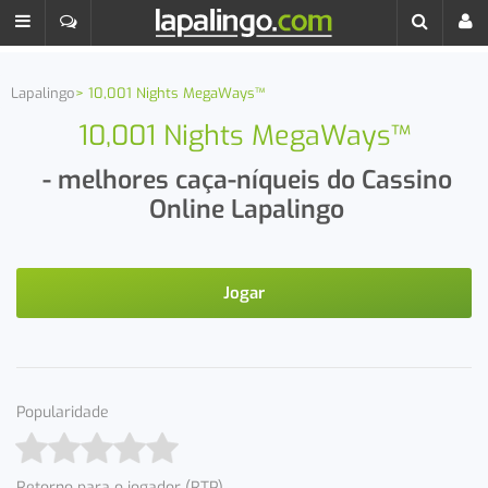
Lapalingo
10,001 Nights MegaWays™
10,001 Nights MegaWays™
- melhores caça-níqueis do Cassino
Online Lapalingo
Jogar
Popularidade
Retorno para o jogador (RTP)