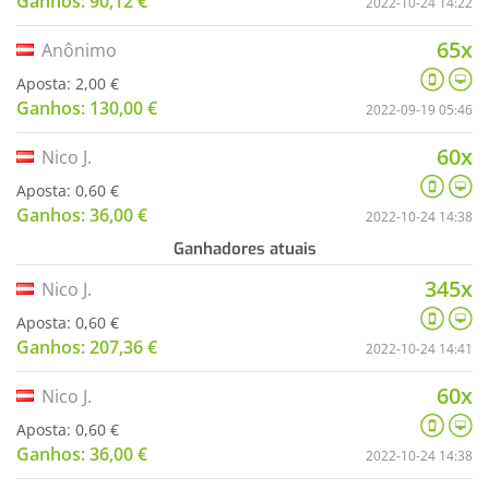
Ganhos: 90,12 €
2022-10-24 14:22
65x
Anônimo
Aposta: 2,00 €
Ganhos: 130,00 €
2022-09-19 05:46
60x
Nico J.
Aposta: 0,60 €
Ganhos: 36,00 €
2022-10-24 14:38
Ganhadores atuais
345x
Nico J.
Aposta: 0,60 €
Ganhos: 207,36 €
2022-10-24 14:41
60x
Nico J.
Aposta: 0,60 €
Ganhos: 36,00 €
2022-10-24 14:38