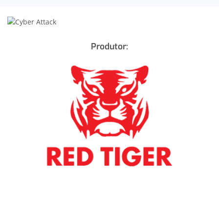
Produtor: