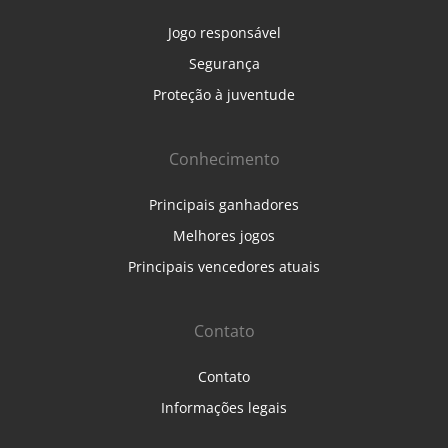
Jogo responsável
Segurança
Proteção à juventude
Conhecimento
Principais ganhadores
Melhores jogos
Principais vencedores atuais
Contato
Contato
Informações legais