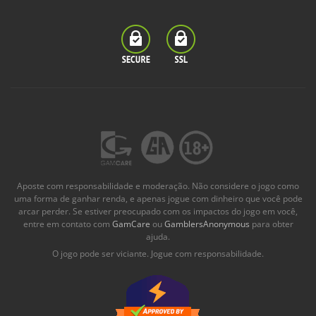
Aposte com responsabilidade e moderação. Não considere o jogo como
uma forma de ganhar renda, e apenas jogue com dinheiro que você pode
arcar perder. Se estiver preocupado com os impactos do jogo em você,
entre em contato com
GamCare
ou
GamblersAnonymous
para obter
ajuda.
O jogo pode ser viciante. Jogue com responsabilidade.