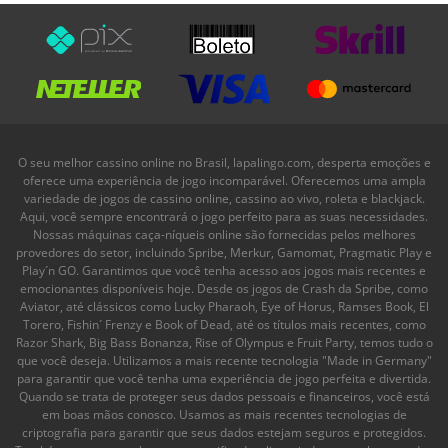
O seu melhor cassino online no Brasil, lapalingo.com, desperta emoções e
oferece uma experiência de jogo incomparável. Oferecemos uma ampla
variedade de jogos de cassino online, cassino ao vivo, roleta e blackjack.
Aqui, você sempre encontrará o jogo perfeito para as suas necessidades.
Nossas máquinas caça-níqueis online são fornecidas pelos melhores
provedores do setor, incluindo Spribe, Merkur, Gamomat, Pragmatic Play e
Play´n GO. Garantimos que você tenha acesso aos jogos mais recentes e
emocionantes disponíveis hoje. Desde os jogos de Crash da Spribe, como
Aviator, até clássicos como Lucky Pharaoh, Eye of Horus, Ramses Book, El
Torero, Fishin´ Frenzy e Book of Dead, até os títulos mais recentes, como
Razor Shark, Big Bass Bonanza, Rise of Olympus e Fruit Party, temos tudo o
que você deseja. Utilizamos a mais recente tecnologia "Made in Germany"
para garantir que você tenha uma experiência de jogo perfeita e divertida.
Quando se trata de proteger seus dados pessoais e financeiros, você está
em boas mãos conosco. Usamos as mais recentes tecnologias de
criptografia para garantir que seus dados estejam seguros e protegidos.