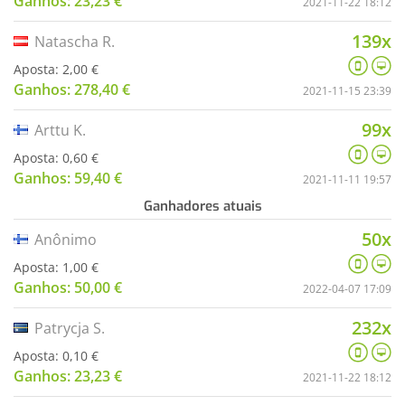
Ganhos: 23,23 €
2021-11-22 18:12
139x
Natascha R.
Aposta: 2,00 €
Ganhos: 278,40 €
2021-11-15 23:39
99x
Arttu K.
Aposta: 0,60 €
Ganhos: 59,40 €
2021-11-11 19:57
Ganhadores atuais
50x
Anônimo
Aposta: 1,00 €
Ganhos: 50,00 €
2022-04-07 17:09
232x
Patrycja S.
Aposta: 0,10 €
Ganhos: 23,23 €
2021-11-22 18:12