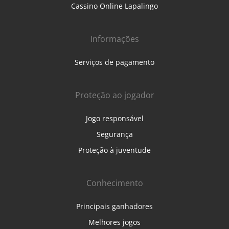
Cassino Online Lapalingo
Informações
Serviços de pagamento
Proteção ao jogador
Jogo responsável
Segurança
Proteção à juventude
Conhecimento
Principais ganhadores
Melhores jogos