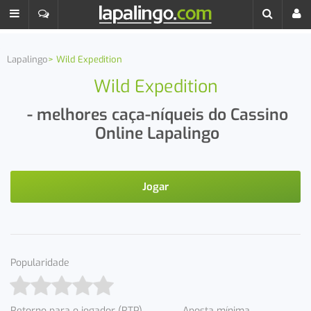
Lapalingo
Wild Expedition
Wild Expedition
- melhores caça-níqueis do Cassino
Online Lapalingo
Jogar
Popularidade
Retorno para o jogador (RTP)
Aposta mínima