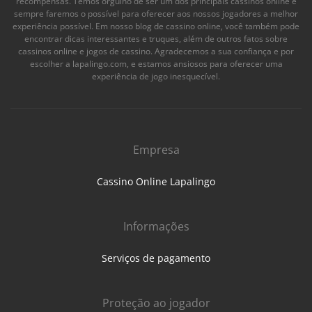
recompensas. Temos orgulho de ser um dos principais cassinos online e
sempre faremos o possível para oferecer aos nossos jogadores a melhor
experiência possível. Em nosso blog de cassino online, você também pode
encontrar dicas interessantes e truques, além de outros fatos sobre
cassinos online e jogos de cassino. Agradecemos a sua confiança e por
escolher a lapalingo.com, e estamos ansiosos para oferecer uma
experiência de jogo inesquecível.
Empresa
Cassino Online Lapalingo
Informações
Serviços de pagamento
Proteção ao jogador