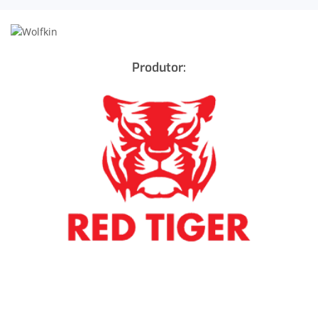
Produtor: