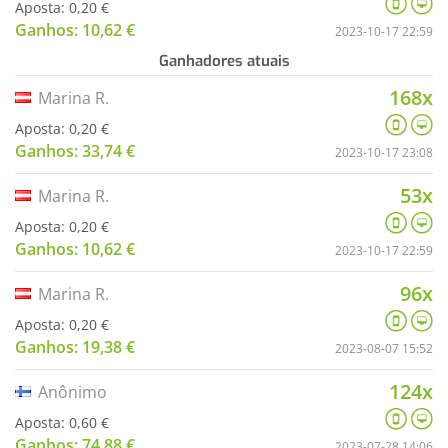
Aposta: 0,20 €
Ganhos: 10,62 €
2023-10-17 22:59
Ganhadores atuais
168x
Marina R.
Aposta: 0,20 €
Ganhos: 33,74 €
2023-10-17 23:08
53x
Marina R.
Aposta: 0,20 €
Ganhos: 10,62 €
2023-10-17 22:59
96x
Marina R.
Aposta: 0,20 €
Ganhos: 19,38 €
2023-08-07 15:52
124x
Anônimo
Aposta: 0,60 €
Ganhos: 74,88 €
2023-07-28 14:06