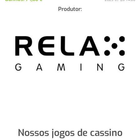
Produtor:
Nossos jogos de cassino