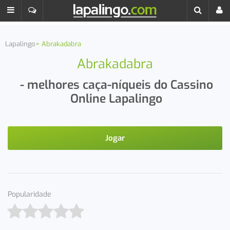
Lapalingo
Abrakadabra
Abrakadabra
- melhores caça-níqueis do Cassino
Online Lapalingo
Jogar
Popularidade