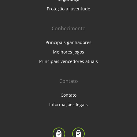
Proteção à juventude
Conhecimento
Principais ganhadores
Melhores jogos
Principais vencedores atuais
Contato
Contato
Informações legais