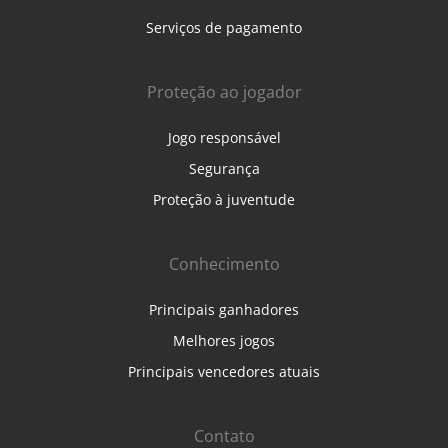
Serviços de pagamento
Proteção ao jogador
Jogo responsável
Segurança
Proteção à juventude
Conhecimento
Principais ganhadores
Melhores jogos
Principais vencedores atuais
Contato