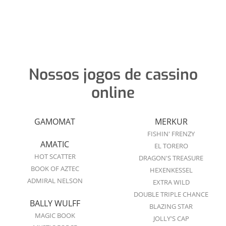
Nossos jogos de cassino
online
GAMOMAT
MERKUR
FISHIN' FRENZY
AMATIC
EL TORERO
HOT SCATTER
DRAGON'S TREASURE
BOOK OF AZTEC
HEXENKESSEL
ADMIRAL NELSON
EXTRA WILD
DOUBLE TRIPLE CHANCE
BALLY WULFF
BLAZING STAR
MAGIC BOOK
JOLLY'S CAP