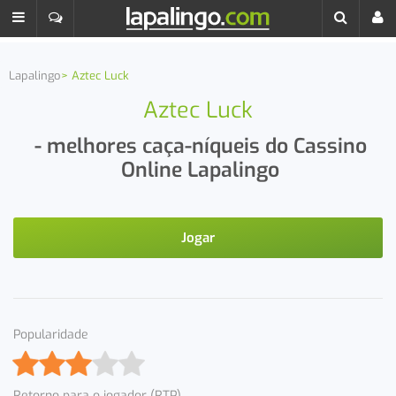
Lapalingo
Aztec Luck
Aztec Luck
- melhores caça-níqueis do Cassino
Online Lapalingo
Jogar
Popularidade
Retorno para o jogador (RTP)