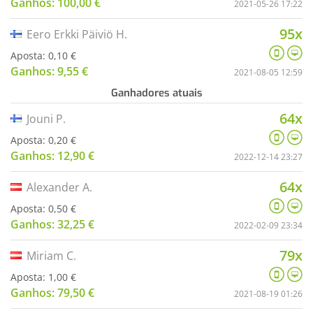
Ganhos: 100,00 €
2021-05-26 17:22
95x
Eero Erkki Päiviö H.
Aposta: 0,10 €
Ganhos: 9,55 €
2021-08-05 12:59
Ganhadores atuais
64x
Jouni P.
Aposta: 0,20 €
Ganhos: 12,90 €
2022-12-14 23:27
64x
Alexander A.
Aposta: 0,50 €
Ganhos: 32,25 €
2022-02-09 23:34
79x
Miriam C.
Aposta: 1,00 €
Ganhos: 79,50 €
2021-08-19 01:26