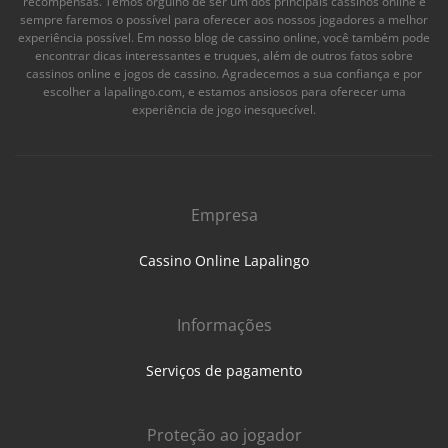
recompensas. Temos orgulho de ser um dos principais cassinos online e
sempre faremos o possível para oferecer aos nossos jogadores a melhor
experiência possível. Em nosso blog de cassino online, você também pode
encontrar dicas interessantes e truques, além de outros fatos sobre
cassinos online e jogos de cassino. Agradecemos a sua confiança e por
escolher a lapalingo.com, e estamos ansiosos para oferecer uma
experiência de jogo inesquecível.
Empresa
Cassino Online Lapalingo
Informações
Serviços de pagamento
Proteção ao jogador