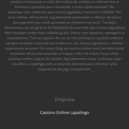
contato conosco por e-mail, formulário de contato ou chat ao vivo, e
faremos o possível para responder o mais rápido possível. Na
lapalingo.com, sabemos que nossos jogadores merecem o melhor. Por
esse motivo, oferecemos regularmente promoções e ofertas de bônus
para garantir que você aproveite ao máximo sua sorte. Também
oferecemos um programa de fidelidade que permite que nossos jogadores
fiéis recebam ainda mais rodadas grátis, bônus sem depósito, vantagens e
recompensas. Temos orgulho de ser um dos principais cassinos online e
sempre faremos o possível para oferecer aos nossos jogadores a melhor
experiência possível. Em nosso blog de cassino online, você também pode
encontrar dicas interessantes e truques, além de outros fatos sobre
cassinos online e jogos de cassino. Agradecemos a sua confiança e por
escolher a lapalingo.com, e estamos ansiosos para oferecer uma
experiência de jogo inesquecível.
Empresa
Cassino Online Lapalingo