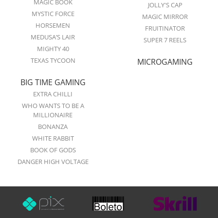
MAGIC BOOK
JOLLY'S CAP
MYSTIC FORCE
MAGIC MIRROR
HORSEMEN
FRUITINATOR
MEDUSA’S LAIR
SUPER 7 REELS
MIGHTY 40
TEXAS TYCOON
MICROGAMING
BIG TIME GAMING
EXTRA CHILLI
WHO WANTS TO BE A
MILLIONAIRE
BONANZA
WHITE RABBIT
BOOK OF GODS
DANGER HIGH VOLTAGE