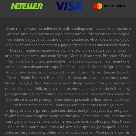
O seu melhor cassino online no Brasil, lapalingo.com, desperta emoções e
oferece uma experiência de jogo incomparável. Oferecemos uma ampla
variedade de jogos de cassino online, cassino ao vivo, roleta e blackjack.
Aqui, você sempre encontrará o jogo perfeito para as suas necessidades.
Nossas máquinas caça-níqueis online são fornecidas pelos melhores
provedores do setor, incluindo Spribe, Merkur, Gamomat, Pragmatic Play e
Play´n GO. Garantimos que você tenha acesso aos jogos mais recentes e
emocionantes disponíveis hoje. Desde os jogos de Crash da Spribe, como
Aviator, até clássicos como Lucky Pharaoh, Eye of Horus, Ramses Book, El
Torero, Fishin´ Frenzy e Book of Dead, até os títulos mais recentes, como
Razor Shark, Big Bass Bonanza, Rise of Olympus e Fruit Party, temos tudo o
que você deseja. Utilizamos a mais recente tecnologia "Made in Germany"
para garantir que você tenha uma experiência de jogo perfeita e divertida.
Quando se trata de proteger seus dados pessoais e financeiros, você está
em boas mãos conosco. Usamos as mais recentes tecnologias de
criptografia para garantir que seus dados estejam seguros e protegidos.
Também somos completamente verificados, licenciados e regulamentados
para garantir que sempre trabalhemos com os mais altos padrões. Nossa
equipe de suporte ao cliente está sempre disponível para ajudá-lo com
todas as perguntas ou problemas que você possa ter. Você pode entrar em