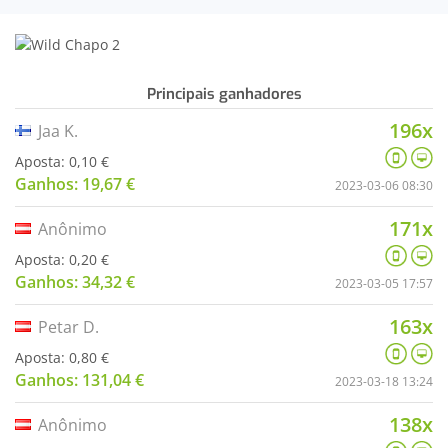
Principais ganhadores
196x
Jaa K.
Aposta: 0,10 €
Ganhos: 19,67 €
2023-03-06 08:30
171x
Anônimo
Aposta: 0,20 €
Ganhos: 34,32 €
2023-03-05 17:57
163x
Petar D.
Aposta: 0,80 €
Ganhos: 131,04 €
2023-03-18 13:24
138x
Anônimo