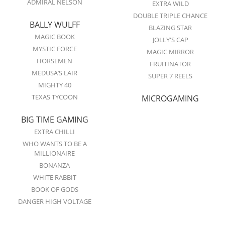
ADMIRAL NELSON
EXTRA WILD
DOUBLE TRIPLE CHANCE
BALLY WULFF
BLAZING STAR
MAGIC BOOK
JOLLY'S CAP
MYSTIC FORCE
MAGIC MIRROR
HORSEMEN
FRUITINATOR
MEDUSA’S LAIR
SUPER 7 REELS
MIGHTY 40
TEXAS TYCOON
MICROGAMING
BIG TIME GAMING
EXTRA CHILLI
WHO WANTS TO BE A
MILLIONAIRE
BONANZA
WHITE RABBIT
BOOK OF GODS
DANGER HIGH VOLTAGE