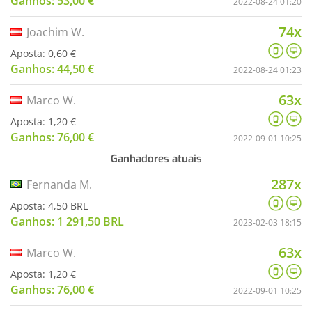
Ganhos: 53,00 €
2022-08-24 01:20
74x
Joachim W.
Aposta: 0,60 €
Ganhos: 44,50 €
2022-08-24 01:23
63x
Marco W.
Aposta: 1,20 €
Ganhos: 76,00 €
2022-09-01 10:25
Ganhadores atuais
287x
Fernanda M.
Aposta: 4,50 BRL
Ganhos: 1 291,50 BRL
2023-02-03 18:15
63x
Marco W.
Aposta: 1,20 €
Ganhos: 76,00 €
2022-09-01 10:25