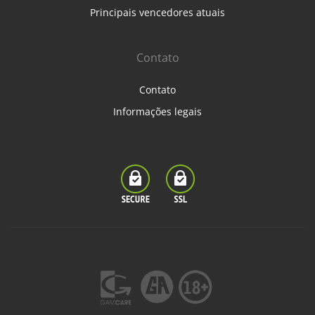
Principais vencedores atuais
Contato
Contato
Informações legais