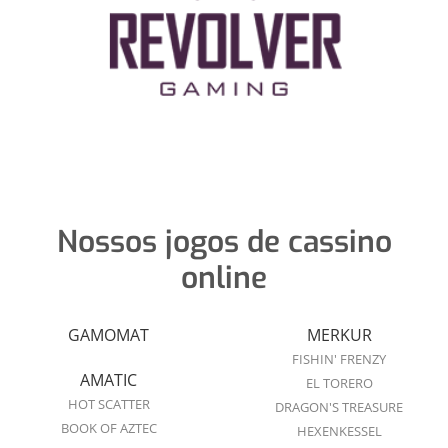
Nossos jogos de cassino
online
GAMOMAT
MERKUR
FISHIN' FRENZY
AMATIC
EL TORERO
HOT SCATTER
DRAGON'S TREASURE
BOOK OF AZTEC
HEXENKESSEL