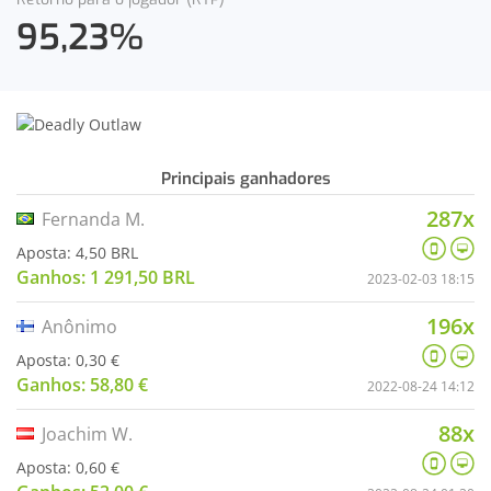
95,23
%
Principais ganhadores
287x
Fernanda M.
Aposta: 4,50 BRL
Ganhos: 1 291,50 BRL
2023-02-03 18:15
196x
Anônimo
Aposta: 0,30 €
Ganhos: 58,80 €
2022-08-24 14:12
88x
Joachim W.
Aposta: 0,60 €