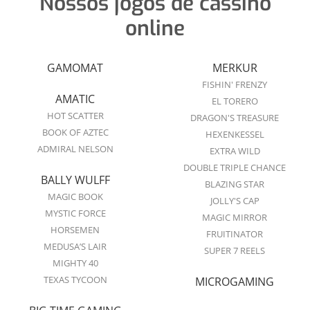
Nossos jogos de cassino
online
GAMOMAT
MERKUR
FISHIN' FRENZY
AMATIC
EL TORERO
HOT SCATTER
DRAGON'S TREASURE
BOOK OF AZTEC
HEXENKESSEL
ADMIRAL NELSON
EXTRA WILD
DOUBLE TRIPLE CHANCE
BALLY WULFF
BLAZING STAR
MAGIC BOOK
JOLLY'S CAP
MYSTIC FORCE
MAGIC MIRROR
HORSEMEN
FRUITINATOR
MEDUSA’S LAIR
SUPER 7 REELS
MIGHTY 40
TEXAS TYCOON
MICROGAMING