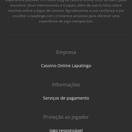
encontrar dicas interessantes e truques, além de outros fatos sobre
cassinos online e jogos de cassino. Agradecemos a sua confiança e por
escolher a lapalingo.com, e estamos ansiosos para oferecer uma
experiência de jogo inesquecível.
Empresa
Cassino Online Lapalingo
Informações
Serviços de pagamento
Proteção ao jogador
Jogo responsável