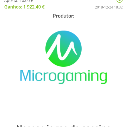
Aposta: 10,00 €
Ganhos: 1 922,40 €
2018-12-24 18:32
Produtor: