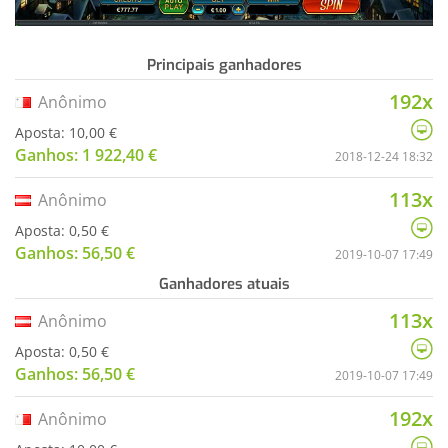
Principais ganhadores
192x
Anônimo
Aposta: 10,00 €
Ganhos: 1 922,40 €
2018-12-24 18:32
113x
Anônimo
Aposta: 0,50 €
Ganhos: 56,50 €
2019-10-07 17:49
Ganhadores atuais
113x
Anônimo
Aposta: 0,50 €
Ganhos: 56,50 €
2019-10-07 17:49
192x
Anônimo