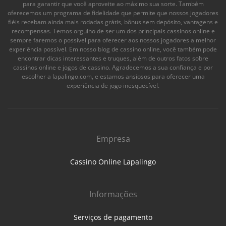
para garantir que você aproveite ao máximo sua sorte. Também
oferecemos um programa de fidelidade que permite que nossos jogadores
fiéis recebam ainda mais rodadas grátis, bônus sem depósito, vantagens e
recompensas. Temos orgulho de ser um dos principais cassinos online e
sempre faremos o possível para oferecer aos nossos jogadores a melhor
experiência possível. Em nosso blog de cassino online, você também pode
encontrar dicas interessantes e truques, além de outros fatos sobre
cassinos online e jogos de cassino. Agradecemos a sua confiança e por
escolher a lapalingo.com, e estamos ansiosos para oferecer uma
experiência de jogo inesquecível.
Empresa
Cassino Online Lapalingo
Informações
Serviços de pagamento