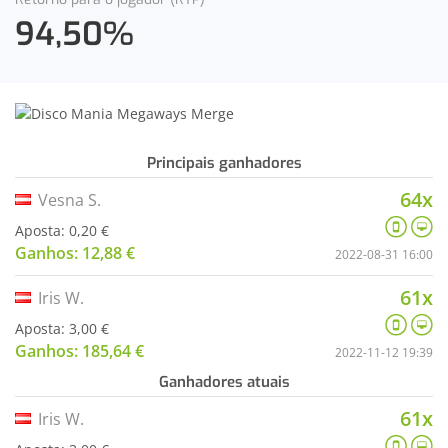
94,50
%
Principais ganhadores
64x
Vesna S.
Aposta: 0,20 €
Ganhos: 12,88 €
2022-08-31 16:00
61x
Iris W.
Aposta: 3,00 €
Ganhos: 185,64 €
2022-11-12 19:39
Ganhadores atuais
61x
Iris W.