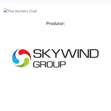
Produtor: