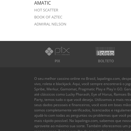
AMATIC
HOT SCATTER
BOOK OF AZTEC
ADMIRAL NELSON
PIX
BOLTETO
O seu melhor cassino online no Brasil, lapalingo.com, de
vivo, roleta e blackjack. Aqui, você sempre encontrará o j
Spribe, Merkur, Gamomat, Pragmatic Play e Play´n GO. Gara
até clássicos como Lucky Pharaoh, Eye of Horus, Ramses Boo
Party, temos tudo o que você deseja. Utilizamos a mais rec
seus dados pessoais e financeiros, você está em boas mão
somos completamente verificados, licenciados e regulamen
ajudá-lo com todas as perguntas ou problemas que você pos
mais rápido possível. Na lapalingo.com, sabemos que nos
aproveite ao máximo sua sorte. Também oferecemos um pro