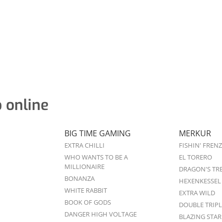
 online
BIG TIME GAMING
MERKUR
EXTRA CHILLI
FISHIN' FREN
WHO WANTS TO BE A
EL TORERO
MILLIONAIRE
DRAGON'S TR
BONANZA
HEXENKESSEL
WHITE RABBIT
EXTRA WILD
BOOK OF GODS
DOUBLE TRIP
DANGER HIGH VOLTAGE
BLAZING STAR