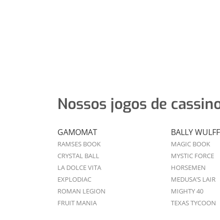
Nossos jogos de cassino
GAMOMAT
BALLY WULFF
RAMSES BOOK
MAGIC BOOK
CRYSTAL BALL
MYSTIC FORCE
LA DOLCE VITA
HORSEMEN
EXPLODIAC
MEDUSA’S LAIR
ROMAN LEGION
MIGHTY 40
FRUIT MANIA
TEXAS TYCOON