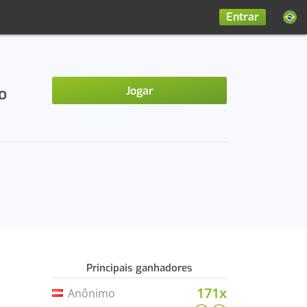
Entrar
o
Jogar
Principais ganhadores
171x
Anônimo