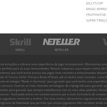
JOLLY'S CAP
MAGIC MIRRO
FRUITINATOR
SUPER 7 REEL
SKRILL
NETELLER
sperta emoções e oferece uma experiência de jogo incomparável. Oferecemos uma 
ogo perfeito para as suas necessidades. Nossas máquinas caça-níqueis online são
ntimos que você tenha acesso aos jogos mais recentes e emocionantes disponíve
k, El Torero, Fishin´ Frenzy e Book of Dead, até os títulos mais recentes, como 
ente tecnologia "Made in Germany" para garantir que você tenha uma experiência
s conosco. Usamos as mais recentes tecnologias de criptografia para garantir 
tados para garantir que sempre trabalhemos com os mais altos padrões. Nossa e
sa ter. Você pode entrar em contato conosco por e-mail, formulário de contato o
sos jogadores merecem o melhor. Por esse motivo, oferecemos regularmente pro
grama de fidelidade que permite que nossos jogadores fiéis recebam ainda mai