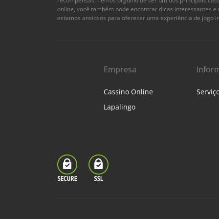
recompensas. Temos orgulho de ser um dos principais cassi
online, você também pode encontrar dicas interessantes e t
estamos ansiosos para oferecer uma experiência de jogo i
Empresa
Infor
Cassino Online
Serviç
Lapalingo