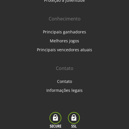
Proteção à juventude
Conhecimento
Principais ganhadores
Melhores jogos
Principais vencedores atuais
Contato
Contato
Informações legais