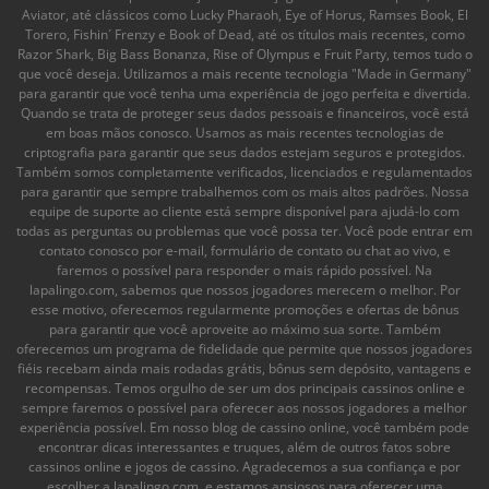
Aviator, até clássicos como Lucky Pharaoh, Eye of Horus, Ramses Book, El
Torero, Fishin´ Frenzy e Book of Dead, até os títulos mais recentes, como
Razor Shark, Big Bass Bonanza, Rise of Olympus e Fruit Party, temos tudo o
que você deseja. Utilizamos a mais recente tecnologia "Made in Germany"
para garantir que você tenha uma experiência de jogo perfeita e divertida.
Quando se trata de proteger seus dados pessoais e financeiros, você está
em boas mãos conosco. Usamos as mais recentes tecnologias de
criptografia para garantir que seus dados estejam seguros e protegidos.
Também somos completamente verificados, licenciados e regulamentados
para garantir que sempre trabalhemos com os mais altos padrões. Nossa
equipe de suporte ao cliente está sempre disponível para ajudá-lo com
todas as perguntas ou problemas que você possa ter. Você pode entrar em
contato conosco por e-mail, formulário de contato ou chat ao vivo, e
faremos o possível para responder o mais rápido possível. Na
lapalingo.com, sabemos que nossos jogadores merecem o melhor. Por
esse motivo, oferecemos regularmente promoções e ofertas de bônus
para garantir que você aproveite ao máximo sua sorte. Também
oferecemos um programa de fidelidade que permite que nossos jogadores
fiéis recebam ainda mais rodadas grátis, bônus sem depósito, vantagens e
recompensas. Temos orgulho de ser um dos principais cassinos online e
sempre faremos o possível para oferecer aos nossos jogadores a melhor
experiência possível. Em nosso blog de cassino online, você também pode
encontrar dicas interessantes e truques, além de outros fatos sobre
cassinos online e jogos de cassino. Agradecemos a sua confiança e por
escolher a lapalingo.com, e estamos ansiosos para oferecer uma