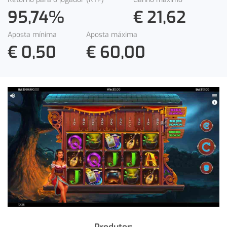
95,74
%
€ 21,62
Aposta mínima
Aposta máxima
€ 0,50
€ 60,00
Produtor: