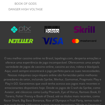
BOOK OF GODS
DANGER HIGH VOLTAGE
O seu melhor cassino online no Brasil, lapalingo.com, desperta emoções e
oferece uma experiência de jogo incomparável. Oferecemos uma ampla
variedade de jogos de cassino online, cassino ao vivo, roleta e blackjack.
Aqui, você sempre encontrará o jogo perfeito para as suas necessidades.
Nossas máquinas caça-níqueis online são fornecidas pelos melhores
provedores do setor, incluindo Spribe, Merkur, Gamomat, Pragmatic Play e
Play´n GO. Garantimos que você tenha acesso aos jogos mais recentes e
emocionantes disponíveis hoje. Desde os jogos de Crash da Spribe, como
Aviator, até clássicos como Lucky Pharaoh, Eye of Horus, Ramses Book, El
Torero, Fishin´ Frenzy e Book of Dead, até os títulos mais recentes, como
Razor Shark, Big Bass Bonanza, Rise of Olympus e Fruit Party, temos tudo o
que você deseja. Utilizamos a mais recente tecnologia "Made in Germany"