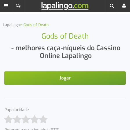
Lapalingo
Gods of Death
Gods of Death
- melhores caça-níqueis do Cassino
Online Lapalingo
Jogar
Popularidade
Retorno para o jogador (RTP)