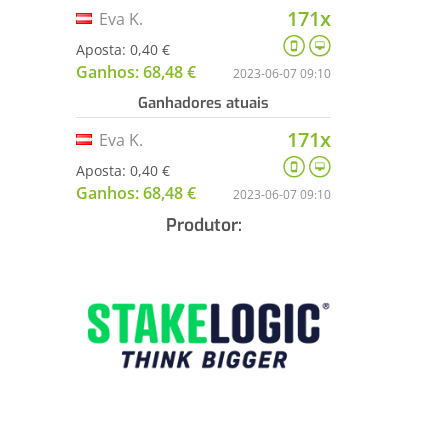
171x
Eva K.
Aposta: 0,40 €
Ganhos: 68,48 €
2023-06-07 09:10
Ganhadores atuais
171x
Eva K.
Aposta: 0,40 €
Ganhos: 68,48 €
2023-06-07 09:10
Produtor: