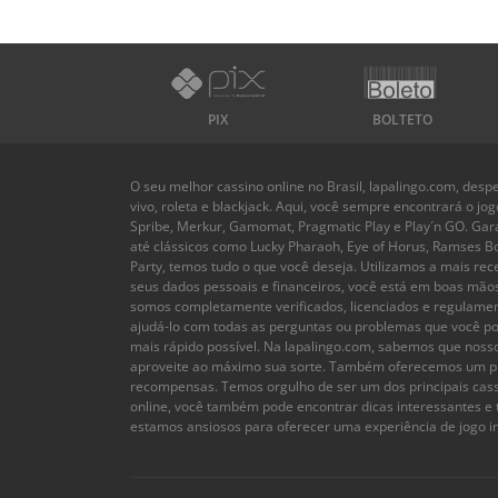
PIX
BOLTETO
O seu melhor cassino online no Brasil, lapalingo.com, de
vivo, roleta e blackjack. Aqui, você sempre encontrará o j
Spribe, Merkur, Gamomat, Pragmatic Play e Play´n GO. Gara
até clássicos como Lucky Pharaoh, Eye of Horus, Ramses Boo
Party, temos tudo o que você deseja. Utilizamos a mais rec
seus dados pessoais e financeiros, você está em boas mão
somos completamente verificados, licenciados e regulamen
ajudá-lo com todas as perguntas ou problemas que você pos
mais rápido possível. Na lapalingo.com, sabemos que nos
aproveite ao máximo sua sorte. Também oferecemos um pro
recompensas. Temos orgulho de ser um dos principais cassi
online, você também pode encontrar dicas interessantes e t
estamos ansiosos para oferecer uma experiência de jogo i