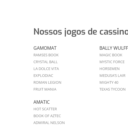
Nossos jogos de cassino
GAMOMAT
BALLY WULFF
RAMSES BOOK
MAGIC BOOK
CRYSTAL BALL
MYSTIC FORCE
LA DOLCE VITA
HORSEMEN
EXPLODIAC
MEDUSA’S LAIR
ROMAN LEGION
MIGHTY 40
FRUIT MANIA
TEXAS TYCOON
AMATIC
HOT SCATTER
BOOK OF AZTEC
ADMIRAL NELSON