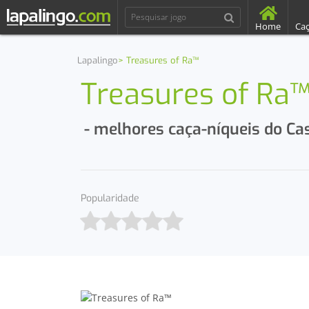
Home
Caç
Lapalingo
Treasures of Ra™
Treasures of Ra
- melhores caça-níqueis do Ca
Popularidade