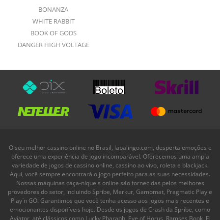
BONANZA
WHITE RABBIT
BOOK OF GODS
DANGER HIGH VOLTAGE
O seu melhor cassino online no Brasil, lapalingo.com, desperta emoções e
oferece uma experiência de jogo incomparável. Oferecemos uma ampla
variedade de jogos de cassino online, cassino ao vivo, roleta e blackjack.
Aqui, você sempre encontrará o jogo perfeito para as suas necessidades.
Nossas máquinas caça-níqueis online são fornecidas pelos melhores
provedores do setor, incluindo Spribe, Merkur, Gamomat, Pragmatic Play e
Play´n GO. Garantimos que você tenha acesso aos jogos mais recentes e
emocionantes disponíveis hoje. Desde os jogos de Crash da Spribe, como
Aviator, até clássicos como Lucky Pharaoh, Eye of Horus, Ramses Book, El