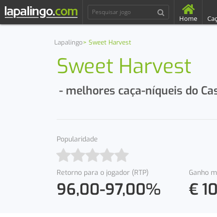
Home
Caç
Lapalingo
Sweet Harvest
Sweet Harvest
- melhores caça-níqueis do Ca
Popularidade
Retorno para o jogador (RTP)
Ganho m
96,00
-
97,00
%
€ 1