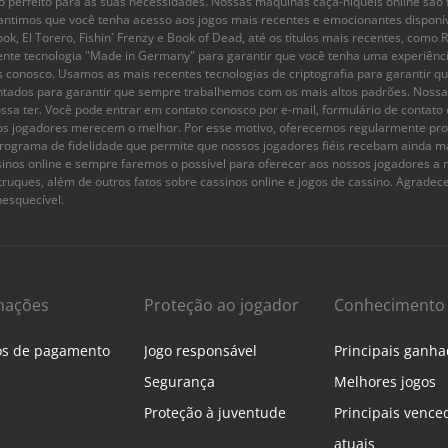
ogo perfeito para as suas necessidades. Nossas máquinas caça-níqueis online são
ntimos que você tenha acesso aos jogos mais recentes e emocionantes disponíve
k, El Torero, Fishin´ Frenzy e Book of Dead, até os títulos mais recentes, como 
ente tecnologia "Made in Germany" para garantir que você tenha uma experiência
s conosco. Usamos as mais recentes tecnologias de criptografia para garantir 
tados para garantir que sempre trabalhemos com os mais altos padrões. Nossa e
sa ter. Você pode entrar em contato conosco por e-mail, formulário de contato o
sos jogadores merecem o melhor. Por esse motivo, oferecemos regularmente pro
grama de fidelidade que permite que nossos jogadores fiéis recebam ainda mai
nos online e sempre faremos o possível para oferecer aos nossos jogadores a m
ruques, além de outros fatos sobre cassinos online e jogos de cassino. Agradec
nesquecível.
mações
Proteção ao jogador
Conhecimento
os de pagamento
Jogo responsável
Principais ganh
Segurança
Melhores jogos
Proteção à juventude
Principais vence
atuais