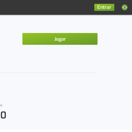
Entrar
Jogar
ma
00