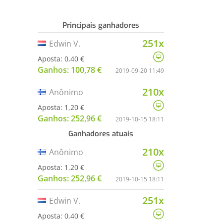
Principais ganhadores
251x
Edwin V.
Aposta: 0,40 €
Ganhos: 100,78 €
2019-09-20 11:49
210x
Anônimo
Aposta: 1,20 €
Ganhos: 252,96 €
2019-10-15 18:11
Ganhadores atuais
210x
Anônimo
Aposta: 1,20 €
Ganhos: 252,96 €
2019-10-15 18:11
251x
Edwin V.
Aposta: 0,40 €