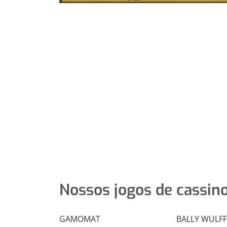
Nossos jogos de cassino
GAMOMAT
BALLY WULFF