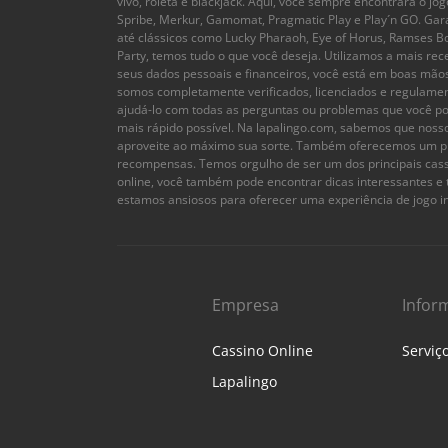
vivo, roleta e blackjack. Aqui, você sempre encontrará o j
Spribe, Merkur, Gamomat, Pragmatic Play e Play´n GO. Gara
até clássicos como Lucky Pharaoh, Eye of Horus, Ramses Boo
Party, temos tudo o que você deseja. Utilizamos a mais rec
seus dados pessoais e financeiros, você está em boas mão
somos completamente verificados, licenciados e regulamen
ajudá-lo com todas as perguntas ou problemas que você pos
mais rápido possível. Na lapalingo.com, sabemos que nos
aproveite ao máximo sua sorte. Também oferecemos um pro
recompensas. Temos orgulho de ser um dos principais cassi
online, você também pode encontrar dicas interessantes e t
estamos ansiosos para oferecer uma experiência de jogo i
Empresa
Infor
Cassino Online
Serviç
Lapalingo