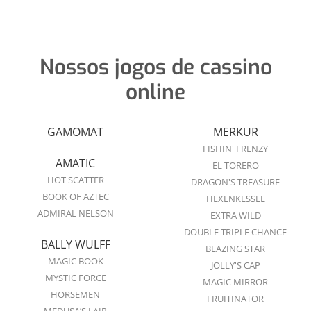
Nossos jogos de cassino
online
GAMOMAT
MERKUR
FISHIN' FRENZY
AMATIC
EL TORERO
HOT SCATTER
DRAGON'S TREASURE
BOOK OF AZTEC
HEXENKESSEL
ADMIRAL NELSON
EXTRA WILD
DOUBLE TRIPLE CHANCE
BALLY WULFF
BLAZING STAR
MAGIC BOOK
JOLLY'S CAP
MYSTIC FORCE
MAGIC MIRROR
HORSEMEN
FRUITINATOR
MEDUSA’S LAIR