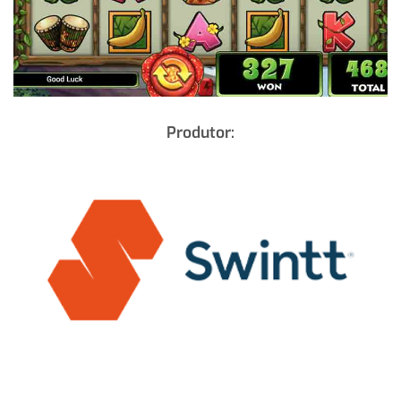
Produtor: