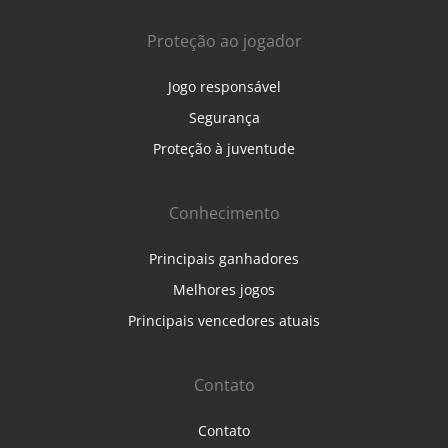
Proteção ao jogador
Jogo responsável
Segurança
Proteção à juventude
Conhecimento
Principais ganhadores
Melhores jogos
Principais vencedores atuais
Contato
Contato