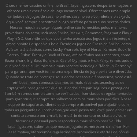
O seu melhor cassino online no Brasil, lapalingo.com, desperta emoções e
oferece uma experiência de jogo incomparável. Oferecemos uma ampla
variedade de jogos de cassino online, cassino ao vivo, roleta e blackjack.
Aqui, você sempre encontrará o jogo perfeito para as suas necessidades.
Nossas máquinas caça-níqueis online são fornecidas pelos melhores
provedores do setor, incluindo Spribe, Merkur, Gamomat, Pragmatic Play e
Play´n GO. Garantimos que você tenha acesso aos jogos mais recentes e
emocionantes disponíveis hoje. Desde os jogos de Crash da Spribe, como
Aviator, até clássicos como Lucky Pharaoh, Eye of Horus, Ramses Book, El
Torero, Fishin´ Frenzy e Book of Dead, até os títulos mais recentes, como
Razor Shark, Big Bass Bonanza, Rise of Olympus e Fruit Party, temos tudo o
que você deseja. Utilizamos a mais recente tecnologia "Made in Germany"
para garantir que você tenha uma experiência de jogo perfeita e divertida.
Quando se trata de proteger seus dados pessoais e financeiros, você está
em boas mãos conosco. Usamos as mais recentes tecnologias de
criptografia para garantir que seus dados estejam seguros e protegidos.
Também somos completamente verificados, licenciados e regulamentados
para garantir que sempre trabalhemos com os mais altos padrões. Nossa
equipe de suporte ao cliente está sempre disponível para ajudá-lo com
todas as perguntas ou problemas que você possa ter. Você pode entrar em
contato conosco por e-mail, formulário de contato ou chat ao vivo, e
faremos o possível para responder o mais rápido possível. Na
lapalingo.com, sabemos que nossos jogadores merecem o melhor. Por
esse motivo, oferecemos regularmente promoções e ofertas de bônus