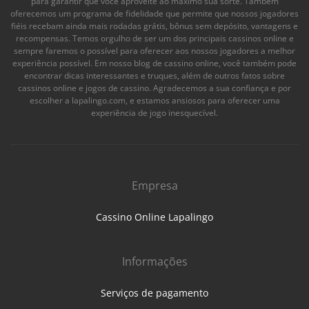
para garantir que você aproveite ao máximo sua sorte. Também
oferecemos um programa de fidelidade que permite que nossos jogadores
fiéis recebam ainda mais rodadas grátis, bônus sem depósito, vantagens e
recompensas. Temos orgulho de ser um dos principais cassinos online e
sempre faremos o possível para oferecer aos nossos jogadores a melhor
experiência possível. Em nosso blog de cassino online, você também pode
encontrar dicas interessantes e truques, além de outros fatos sobre
cassinos online e jogos de cassino. Agradecemos a sua confiança e por
escolher a lapalingo.com, e estamos ansiosos para oferecer uma
experiência de jogo inesquecível.
Empresa
Cassino Online Lapalingo
Informações
Serviços de pagamento