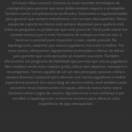
em boas mãos conosco. Usamos as mais recentes tecnologias de
criptografia para garantir que seus dados estejam seguros e protegidos.
Também somos completamente verificados, licenciados e regulamentados
para garantir que sempre trabalhemos com os mais altos padrões. Nossa
equipe de suporte ao cliente está sempre disponível para ajudá-lo com
todas as perguntas ou problemas que você possa ter. Você pode entrar em
contato conosco por e-mail, formulário de contato ou chat ao vivo, e
faremos o possível para responder o mais rápido possível. Na
lapalingo.com, sabemos que nossos jogadores merecem o melhor. Por
esse motivo, oferecemos regularmente promoções e ofertas de bônus
para garantir que você aproveite ao máximo sua sorte. Também
oferecemos um programa de fidelidade que permite que nossos jogadores
fiéis recebam ainda mais rodadas grátis, bônus sem depósito, vantagens e
recompensas. Temos orgulho de ser um dos principais cassinos online e
sempre faremos o possível para oferecer aos nossos jogadores a melhor
experiência possível. Em nosso blog de cassino online, você também pode
encontrar dicas interessantes e truques, além de outros fatos sobre
cassinos online e jogos de cassino. Agradecemos a sua confiança e por
escolher a lapalingo.com, e estamos ansiosos para oferecer uma
experiência de jogo inesquecível.