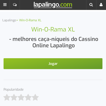
Lapalingo
Win-O-Rama XL
Win-O-Rama XL
- melhores caça-níqueis do Cassino
Online Lapalingo
Jogar
Popularidade