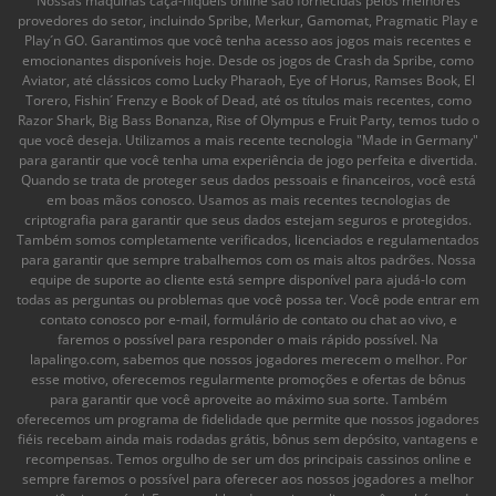
Nossas máquinas caça-níqueis online são fornecidas pelos melhores
provedores do setor, incluindo Spribe, Merkur, Gamomat, Pragmatic Play e
Play´n GO. Garantimos que você tenha acesso aos jogos mais recentes e
emocionantes disponíveis hoje. Desde os jogos de Crash da Spribe, como
Aviator, até clássicos como Lucky Pharaoh, Eye of Horus, Ramses Book, El
Torero, Fishin´ Frenzy e Book of Dead, até os títulos mais recentes, como
Razor Shark, Big Bass Bonanza, Rise of Olympus e Fruit Party, temos tudo o
que você deseja. Utilizamos a mais recente tecnologia "Made in Germany"
para garantir que você tenha uma experiência de jogo perfeita e divertida.
Quando se trata de proteger seus dados pessoais e financeiros, você está
em boas mãos conosco. Usamos as mais recentes tecnologias de
criptografia para garantir que seus dados estejam seguros e protegidos.
Também somos completamente verificados, licenciados e regulamentados
para garantir que sempre trabalhemos com os mais altos padrões. Nossa
equipe de suporte ao cliente está sempre disponível para ajudá-lo com
todas as perguntas ou problemas que você possa ter. Você pode entrar em
contato conosco por e-mail, formulário de contato ou chat ao vivo, e
faremos o possível para responder o mais rápido possível. Na
lapalingo.com, sabemos que nossos jogadores merecem o melhor. Por
esse motivo, oferecemos regularmente promoções e ofertas de bônus
para garantir que você aproveite ao máximo sua sorte. Também
oferecemos um programa de fidelidade que permite que nossos jogadores
fiéis recebam ainda mais rodadas grátis, bônus sem depósito, vantagens e
recompensas. Temos orgulho de ser um dos principais cassinos online e
sempre faremos o possível para oferecer aos nossos jogadores a melhor