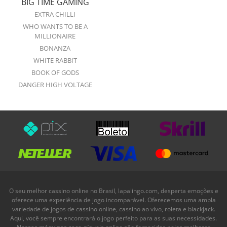
BIG TIME GAMING
EXTRA CHILLI
WHO WANTS TO BE A
MILLIONAIRE
BONANZA
WHITE RABBIT
BOOK OF GODS
DANGER HIGH VOLTAGE
O seu melhor cassino online no Brasil, lapalingo.com, desperta emoções e
oferece uma experiência de jogo incomparável. Oferecemos uma ampla
variedade de jogos de cassino online, cassino ao vivo, roleta e blackjack.
Aqui, você sempre encontrará o jogo perfeito para as suas necessidades.