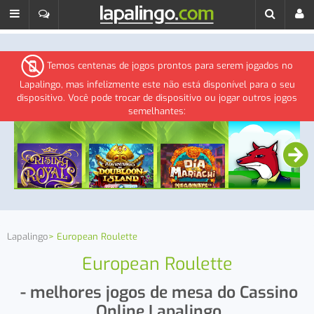
Temos centenas de jogos prontos para serem jogados no
Lapalingo, mas infelizmente este não está disponível para o seu
dispositivo. Você pode trocar de dispositivo ou jogar outros jogos
semelhantes:
Lapalingo
European Roulette
European Roulette
- melhores jogos de mesa do Cassino
Online Lapalingo