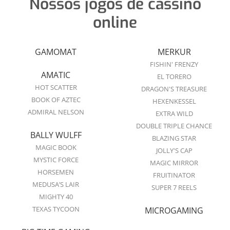
Nossos jogos de cassino
online
GAMOMAT
MERKUR
FISHIN' FRENZY
AMATIC
EL TORERO
HOT SCATTER
DRAGON'S TREASURE
BOOK OF AZTEC
HEXENKESSEL
ADMIRAL NELSON
EXTRA WILD
DOUBLE TRIPLE CHANCE
BALLY WULFF
BLAZING STAR
MAGIC BOOK
JOLLY'S CAP
MYSTIC FORCE
MAGIC MIRROR
HORSEMEN
FRUITINATOR
MEDUSA’S LAIR
SUPER 7 REELS
MIGHTY 40
TEXAS TYCOON
MICROGAMING