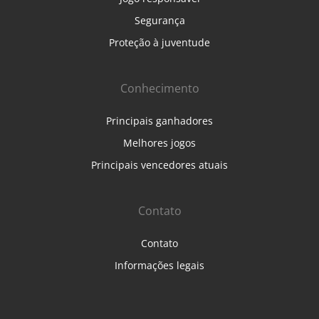
Segurança
Proteção à juventude
Conhecimento
Principais ganhadores
Melhores jogos
Principais vencedores atuais
Contato
Contato
Informações legais