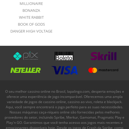
MILLIONAIRE
BONANZA
WHITE RABBIT
BOOK OF GODS
DANGER HIGH VOLTAGE
O seu melhor cassino online no Brasil, lapalingo.com, desperta emoções e
oferece uma experiência de jogo incomparável. Oferecemos uma ampla
variedade de jogos de cassino online, cassino ao vivo, roleta e blackjack.
Aqui, você sempre encontrará o jogo perfeito para as suas necessidades.
Nossas máquinas caça-níqueis online são fornecidas pelos melhores
provedores do setor, incluindo Spribe, Merkur, Gamomat, Pragmatic Play e
Play´n GO. Garantimos que você tenha acesso aos jogos mais recentes e
emocionantes disponíveis hoje. Desde os jogos de Crash da Spribe, como