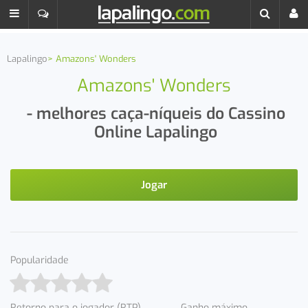
Lapalingo
Amazons' Wonders
Amazons' Wonders
- melhores caça-níqueis do Cassino
Online Lapalingo
Jogar
Popularidade
Retorno para o jogador (RTP)
Ganho máximo