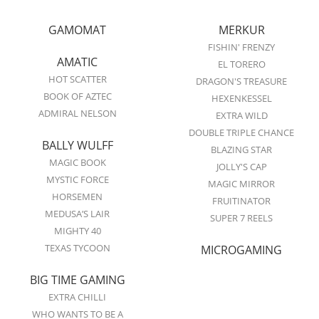
GAMOMAT
MERKUR
FISHIN' FRENZY
AMATIC
EL TORERO
HOT SCATTER
DRAGON'S TREASURE
BOOK OF AZTEC
HEXENKESSEL
ADMIRAL NELSON
EXTRA WILD
DOUBLE TRIPLE CHANCE
BALLY WULFF
BLAZING STAR
MAGIC BOOK
JOLLY'S CAP
MYSTIC FORCE
MAGIC MIRROR
HORSEMEN
FRUITINATOR
MEDUSA’S LAIR
SUPER 7 REELS
MIGHTY 40
TEXAS TYCOON
MICROGAMING
BIG TIME GAMING
EXTRA CHILLI
WHO WANTS TO BE A