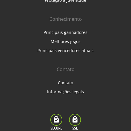
Proteção à juventude
Conhecimento
Principais ganhadores
Melhores jogos
Principais vencedores atuais
Contato
Contato
Informações legais