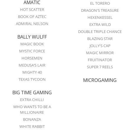
AMATIC
EL TORERO
HOT SCATTER
DRAGON'S TREASURE
BOOK OF AZTEC
HEXENKESSEL
ADMIRAL NELSON
EXTRA WILD
DOUBLE TRIPLE CHANCE
BALLY WULFF
BLAZING STAR
MAGIC BOOK
JOLLY'S CAP
MYSTIC FORCE
MAGIC MIRROR
HORSEMEN
FRUITINATOR
MEDUSA’S LAIR
SUPER 7 REELS
MIGHTY 40
TEXAS TYCOON
MICROGAMING
BIG TIME GAMING
EXTRA CHILLI
WHO WANTS TO BE A
MILLIONAIRE
BONANZA
WHITE RABBIT