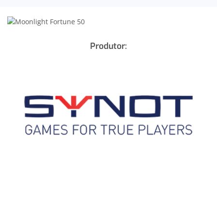
Produtor: