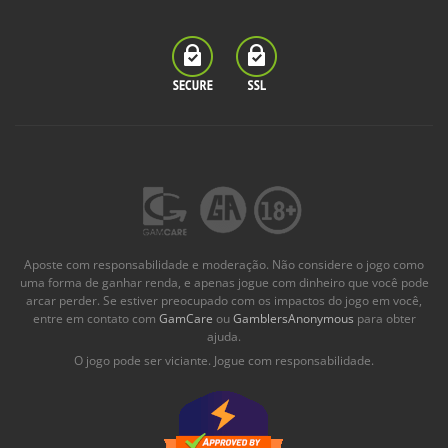
Aposte com responsabilidade e moderação. Não considere o jogo como
uma forma de ganhar renda, e apenas jogue com dinheiro que você pode
arcar perder. Se estiver preocupado com os impactos do jogo em você,
entre em contato com
GamCare
ou
GamblersAnonymous
para obter
ajuda.
O jogo pode ser viciante. Jogue com responsabilidade.