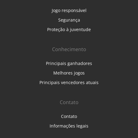
Jogo responsável
Segurança
Proteção à juventude
Conhecimento
Principais ganhadores
Melhores jogos
Principais vencedores atuais
Contato
Contato
Informações legais