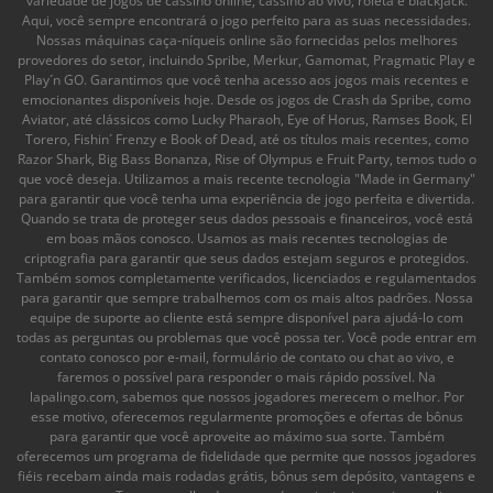
variedade de jogos de cassino online, cassino ao vivo, roleta e blackjack.
Aqui, você sempre encontrará o jogo perfeito para as suas necessidades.
Nossas máquinas caça-níqueis online são fornecidas pelos melhores
provedores do setor, incluindo Spribe, Merkur, Gamomat, Pragmatic Play e
Play´n GO. Garantimos que você tenha acesso aos jogos mais recentes e
emocionantes disponíveis hoje. Desde os jogos de Crash da Spribe, como
Aviator, até clássicos como Lucky Pharaoh, Eye of Horus, Ramses Book, El
Torero, Fishin´ Frenzy e Book of Dead, até os títulos mais recentes, como
Razor Shark, Big Bass Bonanza, Rise of Olympus e Fruit Party, temos tudo o
que você deseja. Utilizamos a mais recente tecnologia "Made in Germany"
para garantir que você tenha uma experiência de jogo perfeita e divertida.
Quando se trata de proteger seus dados pessoais e financeiros, você está
em boas mãos conosco. Usamos as mais recentes tecnologias de
criptografia para garantir que seus dados estejam seguros e protegidos.
Também somos completamente verificados, licenciados e regulamentados
para garantir que sempre trabalhemos com os mais altos padrões. Nossa
equipe de suporte ao cliente está sempre disponível para ajudá-lo com
todas as perguntas ou problemas que você possa ter. Você pode entrar em
contato conosco por e-mail, formulário de contato ou chat ao vivo, e
faremos o possível para responder o mais rápido possível. Na
lapalingo.com, sabemos que nossos jogadores merecem o melhor. Por
esse motivo, oferecemos regularmente promoções e ofertas de bônus
para garantir que você aproveite ao máximo sua sorte. Também
oferecemos um programa de fidelidade que permite que nossos jogadores
fiéis recebam ainda mais rodadas grátis, bônus sem depósito, vantagens e