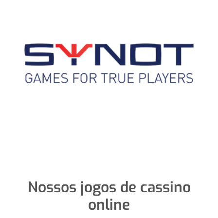
Nossos jogos de cassino
online