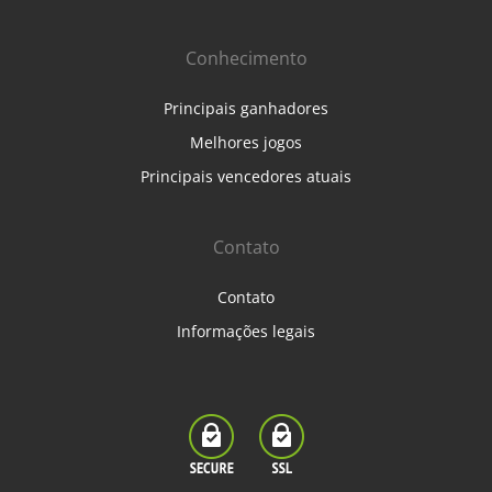
Conhecimento
Principais ganhadores
Melhores jogos
Principais vencedores atuais
Contato
Contato
Informações legais