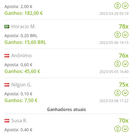
Aposta: 2,00 €
Ganhos: 182,00 €
2023-03-29 05:19
78x
Horacio M.
Aposta: 0,20 BRL
Ganhos: 15,60 BRL
2023-05-06 19:15
76x
Anônimo
Aposta: 0,60 €
Ganhos: 45,60 €
2023-05-05 16:40
75x
Nilgün G.
Aposta: 0,10 €
Ganhos: 7,50 €
2023-03-08 17:22
Ganhadores atuais
70x
Susa R.
Aposta: 0,40 €