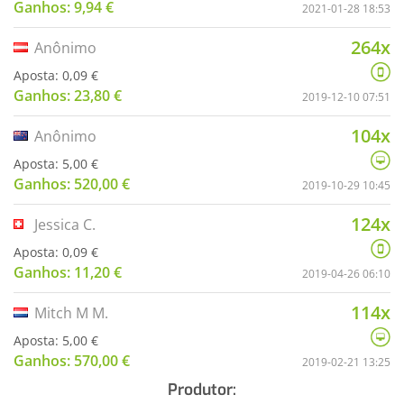
Ganhos: 9,94 €
2021-01-28 18:53
264x
Anônimo
Aposta: 0,09 €
Ganhos: 23,80 €
2019-12-10 07:51
104x
Anônimo
Aposta: 5,00 €
Ganhos: 520,00 €
2019-10-29 10:45
124x
Jessica C.
Aposta: 0,09 €
Ganhos: 11,20 €
2019-04-26 06:10
114x
Mitch M M.
Aposta: 5,00 €
Ganhos: 570,00 €
2019-02-21 13:25
Produtor: