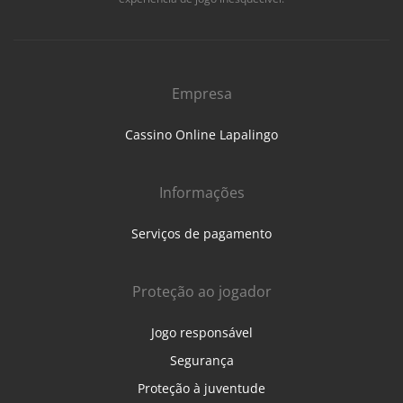
Empresa
Cassino Online Lapalingo
Informações
Serviços de pagamento
Proteção ao jogador
Jogo responsável
Segurança
Proteção à juventude