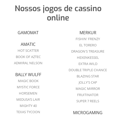
Nossos jogos de cassino
online
GAMOMAT
MERKUR
FISHIN' FRENZY
AMATIC
EL TORERO
HOT SCATTER
DRAGON'S TREASURE
BOOK OF AZTEC
HEXENKESSEL
ADMIRAL NELSON
EXTRA WILD
DOUBLE TRIPLE CHANCE
BALLY WULFF
BLAZING STAR
MAGIC BOOK
JOLLY'S CAP
MYSTIC FORCE
MAGIC MIRROR
HORSEMEN
FRUITINATOR
MEDUSA’S LAIR
SUPER 7 REELS
MIGHTY 40
TEXAS TYCOON
MICROGAMING