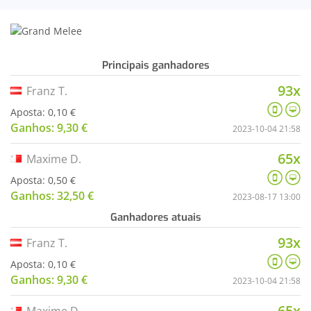
Principais ganhadores
93x
Franz T.
Aposta: 0,10 €
Ganhos: 9,30 €
2023-10-04 21:58
65x
Maxime D.
Aposta: 0,50 €
Ganhos: 32,50 €
2023-08-17 13:00
Ganhadores atuais
93x
Franz T.
Aposta: 0,10 €
Ganhos: 9,30 €
2023-10-04 21:58
65x
Maxime D.