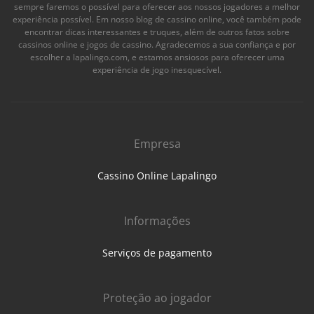
sempre faremos o possível para oferecer aos nossos jogadores a melhor
experiência possível. Em nosso blog de cassino online, você também pode
encontrar dicas interessantes e truques, além de outros fatos sobre
cassinos online e jogos de cassino. Agradecemos a sua confiança e por
escolher a lapalingo.com, e estamos ansiosos para oferecer uma
experiência de jogo inesquecível.
Empresa
Cassino Online Lapalingo
Informações
Serviços de pagamento
Proteção ao jogador