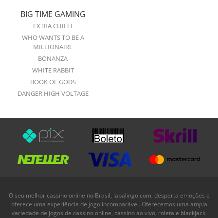
BIG TIME GAMING
EXTRA CHILLI
WHO WANTS TO BE A
MILLIONAIRE
BONANZA
WHITE RABBIT
BOOK OF GODS
DANGER HIGH VOLTAGE
O seu melhor cassino online no Brasil, lapalingo.com, desperta emoções e
oferece uma experiência de jogo incomparável. Oferecemos uma ampla
variedade de jogos de cassino online, cassino ao vivo, roleta e blackjack.