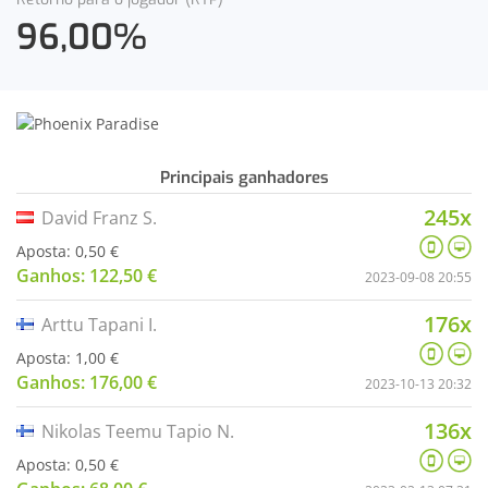
96,00
%
Principais ganhadores
245x
David Franz S.
Aposta: 0,50 €
Ganhos: 122,50 €
2023-09-08 20:55
176x
Arttu Tapani I.
Aposta: 1,00 €
Ganhos: 176,00 €
2023-10-13 20:32
136x
Nikolas Teemu Tapio N.
Aposta: 0,50 €