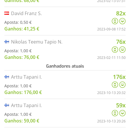
Ganhos: 68,00 €
2023-02-13 07:31
82x
David Franz S.
Aposta: 0,50 €
Ganhos: 41,25 €
2023-09-08 17:52
76x
Nikolas Teemu Tapio N.
Aposta: 1,00 €
Ganhos: 76,00 €
2023-02-11 11:50
Ganhadores atuais
176x
Arttu Tapani I.
Aposta: 1,00 €
Ganhos: 176,00 €
2023-10-13 20:32
59x
Arttu Tapani I.
Aposta: 1,00 €
Ganhos: 59,00 €
2023-10-13 20:26