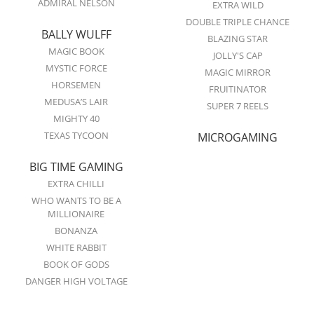
ADMIRAL NELSON
EXTRA WILD
DOUBLE TRIPLE CHANCE
BALLY WULFF
BLAZING STAR
MAGIC BOOK
JOLLY'S CAP
MYSTIC FORCE
MAGIC MIRROR
HORSEMEN
FRUITINATOR
MEDUSA’S LAIR
SUPER 7 REELS
MIGHTY 40
TEXAS TYCOON
MICROGAMING
BIG TIME GAMING
EXTRA CHILLI
WHO WANTS TO BE A
MILLIONAIRE
BONANZA
WHITE RABBIT
BOOK OF GODS
DANGER HIGH VOLTAGE