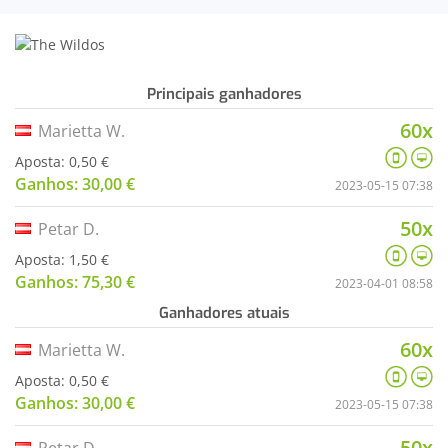
Principais ganhadores
60x
Marietta W.
Aposta: 0,50 €
Ganhos: 30,00 €
2023-05-15 07:38
50x
Petar D.
Aposta: 1,50 €
Ganhos: 75,30 €
2023-04-01 08:58
Ganhadores atuais
60x
Marietta W.
Aposta: 0,50 €
Ganhos: 30,00 €
2023-05-15 07:38
50x
Petar D.