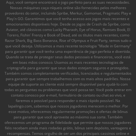
Aqui, você sempre encontrará o jogo perfeito para as suas necessidades.
Nossas máquinas caça-níqueis online são fornecidas pelos melhores
provedores do setor, incluindo Spribe, Merkur, Gamomat, Pragmatic Play e
Play´n GO. Garantimos que você tenha acesso aos jogos mais recentes e
emocionantes disponíveis hoje. Desde os jogos de Crash da Spribe, como
Aviator, até clássicos como Lucky Pharaoh, Eye of Horus, Ramses Book, El
Torero, Fishin´ Frenzy e Book of Dead, até os títulos mais recentes, como
Razor Shark, Big Bass Bonanza, Rise of Olympus e Fruit Party, temos tudo o
que você deseja. Utilizamos a mais recente tecnologia "Made in Germany"
para garantir que você tenha uma experiência de jogo perfeita e divertida.
Quando se trata de proteger seus dados pessoais e financeiros, você está
em boas mãos conosco. Usamos as mais recentes tecnologias de
criptografia para garantir que seus dados estejam seguros e protegidos.
Também somos completamente verificados, licenciados e regulamentados
para garantir que sempre trabalhemos com os mais altos padrões. Nossa
equipe de suporte ao cliente está sempre disponível para ajudá-lo com
todas as perguntas ou problemas que você possa ter. Você pode entrar em
contato conosco por e-mail, formulário de contato ou chat ao vivo, e
faremos o possível para responder o mais rápido possível. Na
lapalingo.com, sabemos que nossos jogadores merecem o melhor. Por
esse motivo, oferecemos regularmente promoções e ofertas de bônus
para garantir que você aproveite ao máximo sua sorte. Também
oferecemos um programa de fidelidade que permite que nossos jogadores
fiéis recebam ainda mais rodadas grátis, bônus sem depósito, vantagens e
recompensas. Temos orgulho de ser um dos principais cassinos online e