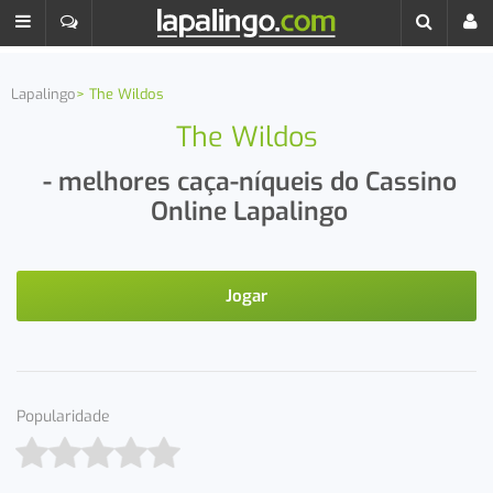
Lapalingo
The Wildos
The Wildos
- melhores caça-níqueis do Cassino
Online Lapalingo
Jogar
Popularidade