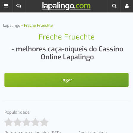
Lapalingo
Freche Fruechte
Freche Fruechte
- melhores caça-níqueis do Cassino
Online Lapalingo
Jogar
Popularidade
Retorno para o jogador (RTP)
Aposta mínima