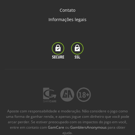
Contato
Informações legais
Aposte com responsabilidade e moderação. Não considere o jogo como
uma forma de ganhar renda, e apenas jogue com dinheiro que você pode
arcar perder. Se estiver preocupado com os impactos do jogo em você,
entre em contato com
GamCare
ou
GamblersAnonymous
para obter
ajuda.