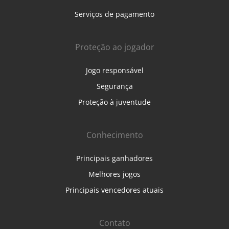
Serviços de pagamento
Proteção ao jogador
Jogo responsável
Segurança
Proteção à juventude
Conhecimento
Principais ganhadores
Melhores jogos
Principais vencedores atuais
Contato