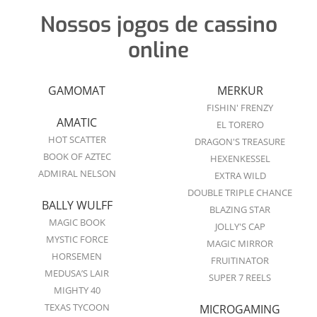
Nossos jogos de cassino
online
GAMOMAT
MERKUR
FISHIN' FRENZY
AMATIC
EL TORERO
HOT SCATTER
DRAGON'S TREASURE
BOOK OF AZTEC
HEXENKESSEL
ADMIRAL NELSON
EXTRA WILD
DOUBLE TRIPLE CHANCE
BALLY WULFF
BLAZING STAR
MAGIC BOOK
JOLLY'S CAP
MYSTIC FORCE
MAGIC MIRROR
HORSEMEN
FRUITINATOR
MEDUSA’S LAIR
SUPER 7 REELS
MIGHTY 40
TEXAS TYCOON
MICROGAMING