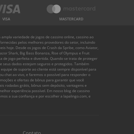
VISA
MASTERCARD
ampla variedade de jogos de cassino online, cassino ao
 fornecidas pelos melhores provedores do setor, incluindo
is hoje. Desde os jogos de Crash da Spribe, como Aviator,
Razor Shark, Big Bass Bonanza, Rise of Olympus e Fruit
 de jogo perfeita e divertida. Quando se trata de proteger
que seus dados estejam seguros e protegidos. Também
quipe de suporte ao cliente está sempre disponível para
u chat ao vivo, e faremos o possível para responder o
moções e ofertas de bônus para garantir que você
s rodadas grátis, bônus sem depósito, vantagens e
elhor experiência possível. Em nosso blog de cassino
emos a sua confiança e por escolher a lapalingo.com, e
Contato