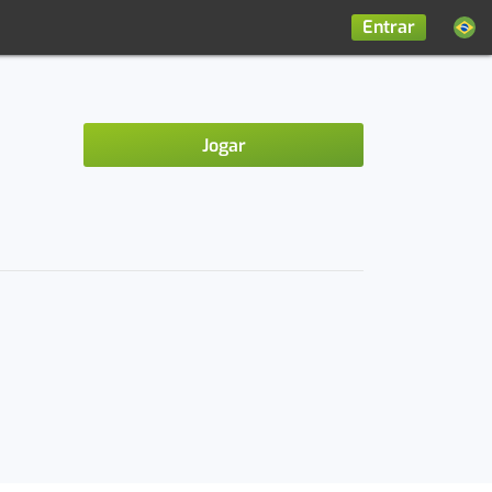
Entrar
Jogar