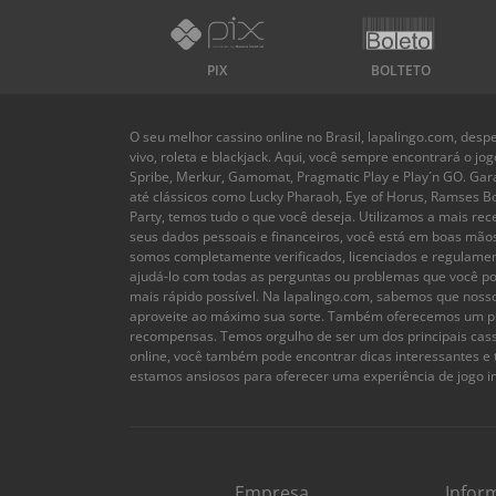
PIX
BOLTETO
O seu melhor cassino online no Brasil, lapalingo.com, de
vivo, roleta e blackjack. Aqui, você sempre encontrará o j
Spribe, Merkur, Gamomat, Pragmatic Play e Play´n GO. Gara
até clássicos como Lucky Pharaoh, Eye of Horus, Ramses Boo
Party, temos tudo o que você deseja. Utilizamos a mais rec
seus dados pessoais e financeiros, você está em boas mão
somos completamente verificados, licenciados e regulamen
ajudá-lo com todas as perguntas ou problemas que você pos
mais rápido possível. Na lapalingo.com, sabemos que nos
aproveite ao máximo sua sorte. Também oferecemos um pro
recompensas. Temos orgulho de ser um dos principais cassi
online, você também pode encontrar dicas interessantes e t
estamos ansiosos para oferecer uma experiência de jogo i
Empresa
Infor