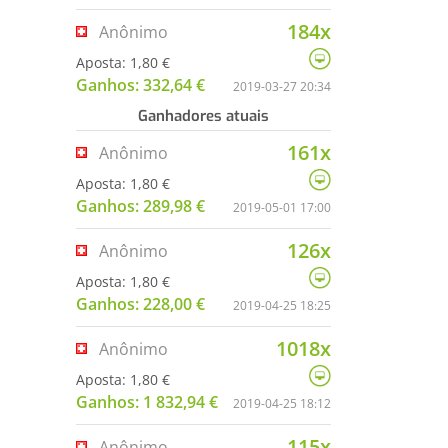
184x
Anônimo
Aposta: 1,80 €
Ganhos: 332,64 €
2019-03-27 20:34
Ganhadores atuais
161x
Anônimo
Aposta: 1,80 €
Ganhos: 289,98 €
2019-05-01 17:00
126x
Anônimo
Aposta: 1,80 €
Ganhos: 228,00 €
2019-04-25 18:25
1018x
Anônimo
Aposta: 1,80 €
Ganhos: 1 832,94 €
2019-04-25 18:12
115x
Anônimo