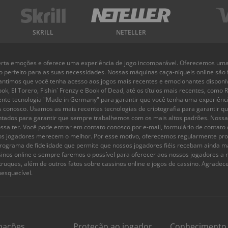
SKRILL
NETELLER
sperta emoções e oferece uma experiência de jogo incomparável. Oferecemos uma 
ogo perfeito para as suas necessidades. Nossas máquinas caça-níqueis online são
ntimos que você tenha acesso aos jogos mais recentes e emocionantes disponíve
k, El Torero, Fishin´ Frenzy e Book of Dead, até os títulos mais recentes, como 
ente tecnologia "Made in Germany" para garantir que você tenha uma experiência
s conosco. Usamos as mais recentes tecnologias de criptografia para garantir 
tados para garantir que sempre trabalhemos com os mais altos padrões. Nossa e
sa ter. Você pode entrar em contato conosco por e-mail, formulário de contato o
sos jogadores merecem o melhor. Por esse motivo, oferecemos regularmente pro
grama de fidelidade que permite que nossos jogadores fiéis recebam ainda mai
nos online e sempre faremos o possível para oferecer aos nossos jogadores a m
ruques, além de outros fatos sobre cassinos online e jogos de cassino. Agradec
nesquecível.
mações
Proteção ao jogador
Conhecimento