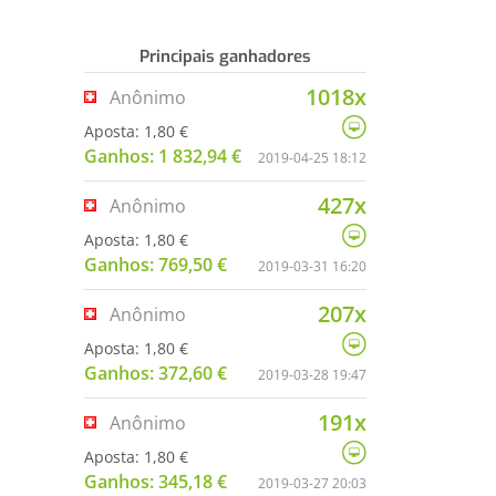
Principais ganhadores
1018x
Anônimo
Aposta: 1,80 €
Ganhos: 1 832,94 €
2019-04-25 18:12
427x
Anônimo
Aposta: 1,80 €
Ganhos: 769,50 €
2019-03-31 16:20
207x
Anônimo
Aposta: 1,80 €
Ganhos: 372,60 €
2019-03-28 19:47
191x
Anônimo
Aposta: 1,80 €
Ganhos: 345,18 €
2019-03-27 20:03