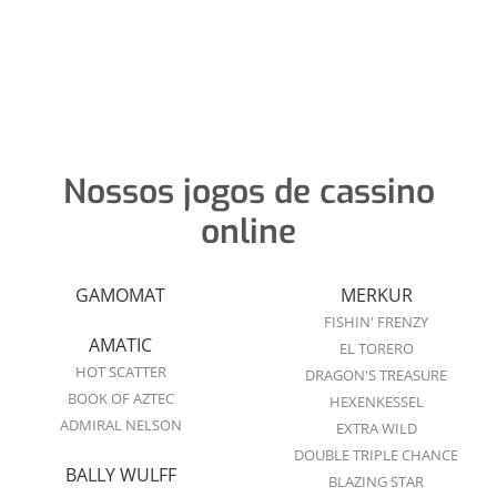
Nossos jogos de cassino
online
GAMOMAT
MERKUR
FISHIN' FRENZY
AMATIC
EL TORERO
HOT SCATTER
DRAGON'S TREASURE
BOOK OF AZTEC
HEXENKESSEL
ADMIRAL NELSON
EXTRA WILD
DOUBLE TRIPLE CHANCE
BALLY WULFF
BLAZING STAR