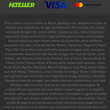
O seu melhor cassino online no Brasil, lapalingo.com, desperta emoções e
oferece uma experiência de jogo incomparável. Oferecemos uma ampla
variedade de jogos de cassino online, cassino ao vivo, roleta e blackjack.
Aqui, você sempre encontrará o jogo perfeito para as suas necessidades.
Nossas máquinas caça-níqueis online são fornecidas pelos melhores
provedores do setor, incluindo Spribe, Merkur, Gamomat, Pragmatic Play e
Play´n GO. Garantimos que você tenha acesso aos jogos mais recentes e
emocionantes disponíveis hoje. Desde os jogos de Crash da Spribe, como
Aviator, até clássicos como Lucky Pharaoh, Eye of Horus, Ramses Book, El
Torero, Fishin´ Frenzy e Book of Dead, até os títulos mais recentes, como
Razor Shark, Big Bass Bonanza, Rise of Olympus e Fruit Party, temos tudo o
que você deseja. Utilizamos a mais recente tecnologia "Made in Germany"
para garantir que você tenha uma experiência de jogo perfeita e divertida.
Quando se trata de proteger seus dados pessoais e financeiros, você está
em boas mãos conosco. Usamos as mais recentes tecnologias de
criptografia para garantir que seus dados estejam seguros e protegidos.
Também somos completamente verificados, licenciados e regulamentados
para garantir que sempre trabalhemos com os mais altos padrões. Nossa
equipe de suporte ao cliente está sempre disponível para ajudá-lo com
todas as perguntas ou problemas que você possa ter. Você pode entrar em