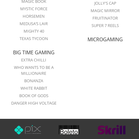
MAGIC BOOK
JOLLY'S CAP
MYSTIC FORCE
MAGIC MIRROR
HORSEMEN
FRUITINATOR
MEDUSA’S LAIR
SUPER 7 REELS
MIGHTY 40
TEXAS TYCOON
MICROGAMING
BIG TIME GAMING
EXTRA CHILLI
WHO WANTS TO BE A
MILLIONAIRE
BONANZA
WHITE RABBIT
BOOK OF GODS
DANGER HIGH VOLTAGE