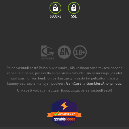
Pelaa vastuullisesti! Pelaa huvin vuoksi, älä koskaan ansaitaksesi nopeaa
rahaa. Älä pelaa, jos sinulla ei ole siihen taloudellisia resursseja. Jos olet
huolissasi jonkun henkilön pelikäyttäytymisestä tai pelitottumuksista,
käänny seuraavien tahojen puoleen:
GamCare
tai
GamblersAnonymous
.
Uhkapelit voivat aiheuttaa riippuvuutta, pelaa vastuullisesti!