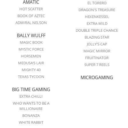
AMATIC
EL TORERO
HOT SCATTER
DRAGON'S TREASURE
BOOK OF AZTEC
HEXENKESSEL
ADMIRAL NELSON
EXTRA WILD
DOUBLE TRIPLE CHANCE
BALLY WULFF
BLAZING STAR
MAGIC BOOK
JOLLY'S CAP
MYSTIC FORCE
MAGIC MIRROR
HORSEMEN
FRUITINATOR
MEDUSA’S LAIR
SUPER 7 REELS
MIGHTY 40
TEXAS TYCOON
MICROGAMING
BIG TIME GAMING
EXTRA CHILLI
WHO WANTS TO BE A
MILLIONAIRE
BONANZA
WHITE RABBIT