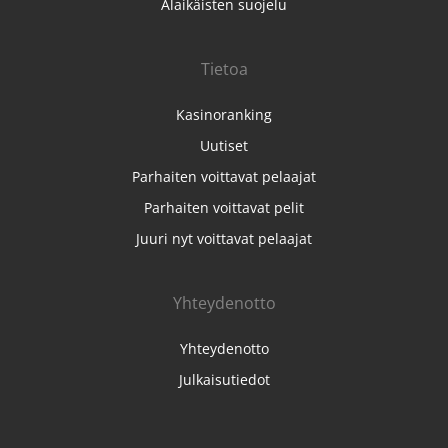
Alaikäisten suojelu
Tietoa
Kasinoranking
Uutiset
Parhaiten voittavat pelaajat
Parhaiten voittavat pelit
Juuri nyt voittavat pelaajat
Yhteydenotto
Yhteydenotto
Julkaisutiedot