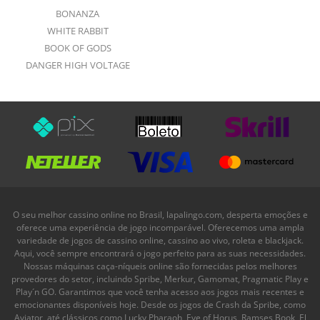
BONANZA
WHITE RABBIT
BOOK OF GODS
DANGER HIGH VOLTAGE
O seu melhor cassino online no Brasil, lapalingo.com, desperta emoções e
oferece uma experiência de jogo incomparável. Oferecemos uma ampla
variedade de jogos de cassino online, cassino ao vivo, roleta e blackjack.
Aqui, você sempre encontrará o jogo perfeito para as suas necessidades.
Nossas máquinas caça-níqueis online são fornecidas pelos melhores
provedores do setor, incluindo Spribe, Merkur, Gamomat, Pragmatic Play e
Play´n GO. Garantimos que você tenha acesso aos jogos mais recentes e
emocionantes disponíveis hoje. Desde os jogos de Crash da Spribe, como
Aviator, até clássicos como Lucky Pharaoh, Eye of Horus, Ramses Book, El