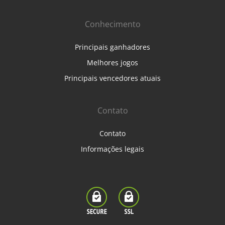
Conhecimento
Principais ganhadores
Melhores jogos
Principais vencedores atuais
Contato
Contato
Informações legais