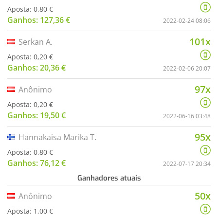
Aposta: 0,80 €
Ganhos: 127,36 €
2022-02-24 08:06
101x
Serkan A.
Aposta: 0,20 €
Ganhos: 20,36 €
2022-02-06 20:07
97x
Anônimo
Aposta: 0,20 €
Ganhos: 19,50 €
2022-06-16 03:48
95x
Hannakaisa Marika T.
Aposta: 0,80 €
Ganhos: 76,12 €
2022-07-17 20:34
Ganhadores atuais
50x
Anônimo
Aposta: 1,00 €