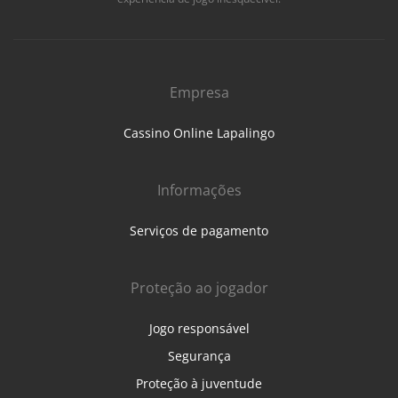
Empresa
Cassino Online Lapalingo
Informações
Serviços de pagamento
Proteção ao jogador
Jogo responsável
Segurança
Proteção à juventude