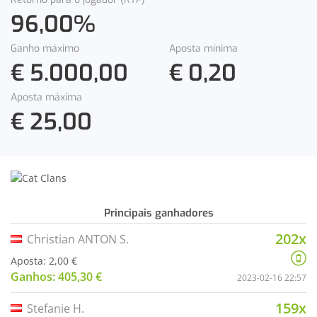
96,00
%
Ganho máximo
Aposta mínima
€ 5.000,00
€ 0,20
Aposta máxima
€ 25,00
Principais ganhadores
202x
Christian ANTON S.
Aposta: 2,00 €
Ganhos: 405,30 €
2023-02-16 22:57
159x
Stefanie H.