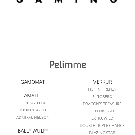
Pelimme
GAMOMAT
MERKUR
FISHIN' FRENZY
AMATIC
EL TORERO
HOT SCATTER
DRAGON'S TREASURE
BOOK OF AZTEC
HEXENKESSEL
ADMIRAL NELSON
EXTRA WILD
DOUBLE TRIPLE CHANCE
BALLY WULFF
BLAZING STAR