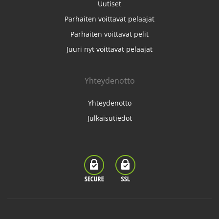
Uutiset
Parhaiten voittavat pelaajat
Parhaiten voittavat pelit
Juuri nyt voittavat pelaajat
Yhteydenotto
Yhteydenotto
Julkaisutiedot