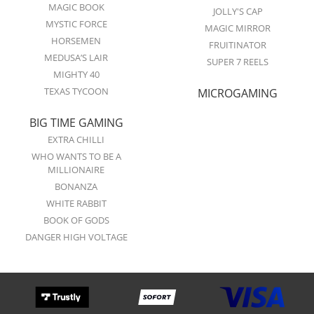
MAGIC BOOK
JOLLY'S CAP
MYSTIC FORCE
MAGIC MIRROR
HORSEMEN
FRUITINATOR
MEDUSA’S LAIR
SUPER 7 REELS
MIGHTY 40
TEXAS TYCOON
MICROGAMING
BIG TIME GAMING
EXTRA CHILLI
WHO WANTS TO BE A
MILLIONAIRE
BONANZA
WHITE RABBIT
BOOK OF GODS
DANGER HIGH VOLTAGE