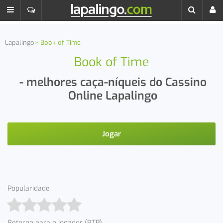
Lapalingo
Book of Time
Book of Time
- melhores caça-níqueis do Cassino
Online Lapalingo
Jogar
Popularidade
Retorno para o jogador (RTP)