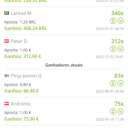
Ganhos: 239,52 BRL
2023-01-31 07:59
340x
Larissa M.
Aposta: 1,20 BRL
Ganhos: 408,24 BRL
2023-01-31 08:14
312x
Petar D.
Aposta: 1,00 €
Ganhos: 312,60 €
2022-12-02 18:41
Ganhadores atuais
83x
Pinja Jasmin Q.
Aposta: 0,80 €
Ganhos: 66,40 €
2023-08-07 20:58
75x
Anônimo
Aposta: 1,00 €
Ganhos: 75,00 €
2023-05-10 17:28