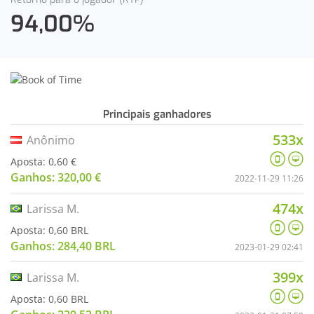
94,00
%
Principais ganhadores
533x
Anônimo
Aposta: 0,60 €
Ganhos: 320,00 €
2022-11-29 11:26
474x
Larissa M.
Aposta: 0,60 BRL
Ganhos: 284,40 BRL
2023-01-29 02:41
399x
Larissa M.
Aposta: 0,60 BRL