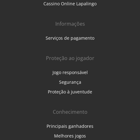
Cassino Online Lapalingo
Informações
Serviços de pagamento
Proteção ao jogador
Jogo responsável
Segurança
Proteção à juventude
Conhecimento
Principais ganhadores
Melhores jogos