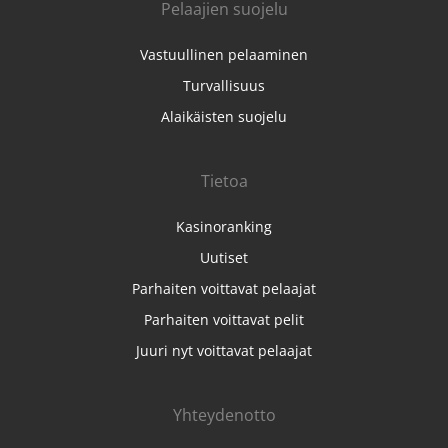
Pelaajien suojelu
Vastuullinen pelaaminen
Turvallisuus
Alaikäisten suojelu
Tietoa
Kasinoranking
Uutiset
Parhaiten voittavat pelaajat
Parhaiten voittavat pelit
Juuri nyt voittavat pelaajat
Yhteydenotto