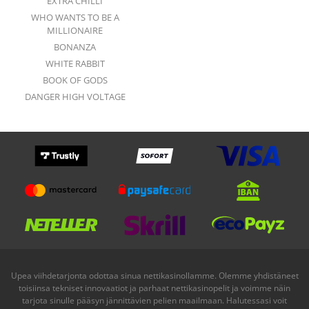
EXTRA CHILLI
WHO WANTS TO BE A
MILLIONAIRE
BONANZA
WHITE RABBIT
BOOK OF GODS
DANGER HIGH VOLTAGE
Upea viihdetarjonta odottaa sinua nettikasinollamme. Olemme yhdistäneet
toisiinsa tekniset innovaatiot ja parhaat nettikasinopelit ja voimme näin
tarjota sinulle pääsyn jännittävien pelien maailmaan. Halutessasi voit