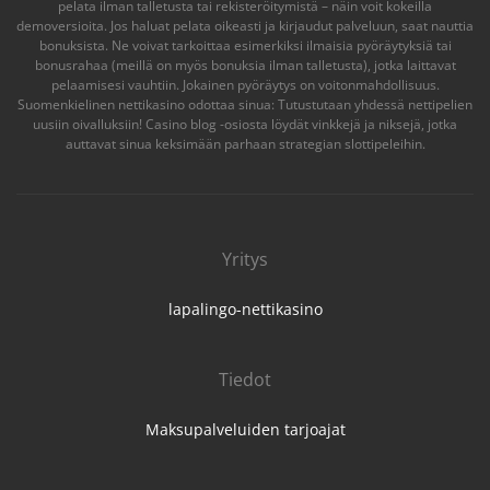
pelata ilman talletusta tai rekisteröitymistä – näin voit kokeilla
demoversioita. Jos haluat pelata oikeasti ja kirjaudut palveluun, saat nauttia
bonuksista. Ne voivat tarkoittaa esimerkiksi ilmaisia pyöräytyksiä tai
bonusrahaa (meillä on myös bonuksia ilman talletusta), jotka laittavat
pelaamisesi vauhtiin. Jokainen pyöräytys on voitonmahdollisuus.
Suomenkielinen
nettikasino
odottaa sinua: Tutustutaan yhdessä nettipelien
uusiin oivalluksiin! Casino blog -osiosta löydät vinkkejä ja niksejä, jotka
auttavat sinua keksimään parhaan strategian slottipeleihin.
Yritys
lapalingo-nettikasino
Tiedot
Maksupalveluiden tarjoajat