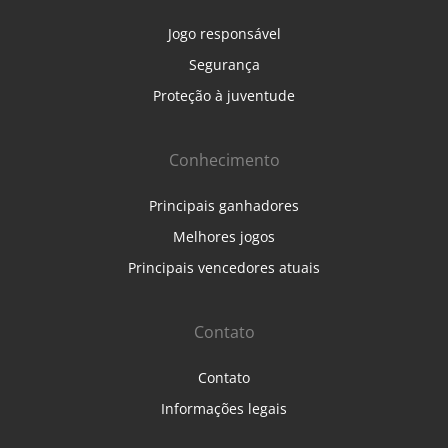
Jogo responsável
Segurança
Proteção à juventude
Conhecimento
Principais ganhadores
Melhores jogos
Principais vencedores atuais
Contato
Contato
Informações legais