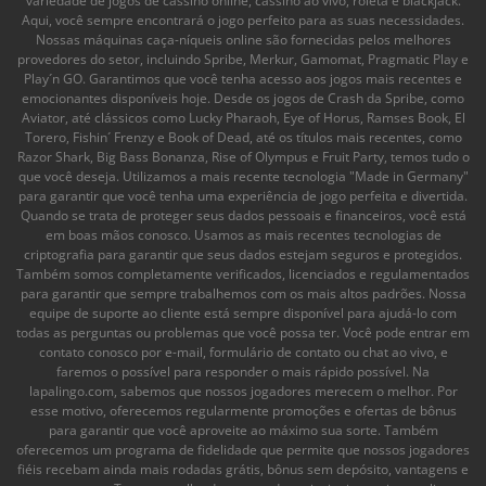
variedade de jogos de cassino online, cassino ao vivo, roleta e blackjack.
Aqui, você sempre encontrará o jogo perfeito para as suas necessidades.
Nossas máquinas caça-níqueis online são fornecidas pelos melhores
provedores do setor, incluindo Spribe, Merkur, Gamomat, Pragmatic Play e
Play´n GO. Garantimos que você tenha acesso aos jogos mais recentes e
emocionantes disponíveis hoje. Desde os jogos de Crash da Spribe, como
Aviator, até clássicos como Lucky Pharaoh, Eye of Horus, Ramses Book, El
Torero, Fishin´ Frenzy e Book of Dead, até os títulos mais recentes, como
Razor Shark, Big Bass Bonanza, Rise of Olympus e Fruit Party, temos tudo o
que você deseja. Utilizamos a mais recente tecnologia "Made in Germany"
para garantir que você tenha uma experiência de jogo perfeita e divertida.
Quando se trata de proteger seus dados pessoais e financeiros, você está
em boas mãos conosco. Usamos as mais recentes tecnologias de
criptografia para garantir que seus dados estejam seguros e protegidos.
Também somos completamente verificados, licenciados e regulamentados
para garantir que sempre trabalhemos com os mais altos padrões. Nossa
equipe de suporte ao cliente está sempre disponível para ajudá-lo com
todas as perguntas ou problemas que você possa ter. Você pode entrar em
contato conosco por e-mail, formulário de contato ou chat ao vivo, e
faremos o possível para responder o mais rápido possível. Na
lapalingo.com, sabemos que nossos jogadores merecem o melhor. Por
esse motivo, oferecemos regularmente promoções e ofertas de bônus
para garantir que você aproveite ao máximo sua sorte. Também
oferecemos um programa de fidelidade que permite que nossos jogadores
fiéis recebam ainda mais rodadas grátis, bônus sem depósito, vantagens e