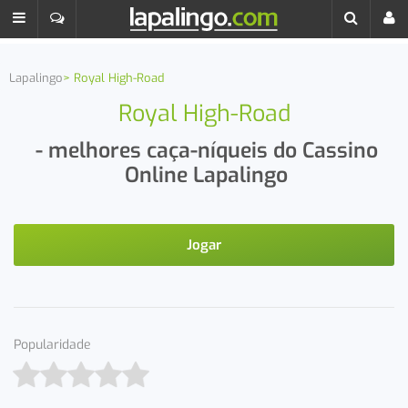
Lapalingo
Royal High-Road
Royal High-Road
- melhores caça-níqueis do Cassino
Online Lapalingo
Jogar
Popularidade