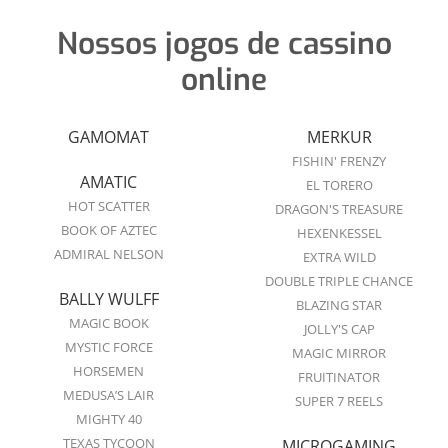
Nossos jogos de cassino
online
GAMOMAT
MERKUR
FISHIN' FRENZY
AMATIC
EL TORERO
HOT SCATTER
DRAGON'S TREASURE
BOOK OF AZTEC
HEXENKESSEL
ADMIRAL NELSON
EXTRA WILD
DOUBLE TRIPLE CHANCE
BALLY WULFF
BLAZING STAR
MAGIC BOOK
JOLLY'S CAP
MYSTIC FORCE
MAGIC MIRROR
HORSEMEN
FRUITINATOR
MEDUSA’S LAIR
SUPER 7 REELS
MIGHTY 40
TEXAS TYCOON
MICROGAMING