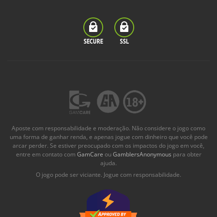
Aposte com responsabilidade e moderação. Não considere o jogo como
uma forma de ganhar renda, e apenas jogue com dinheiro que você pode
arcar perder. Se estiver preocupado com os impactos do jogo em você,
entre em contato com
GamCare
ou
GamblersAnonymous
para obter
ajuda.
O jogo pode ser viciante. Jogue com responsabilidade.