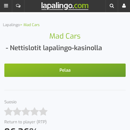
Lapalingo
Mad Cars
Mad Cars
- Nettislotit lapalingo-kasinolla
Pelaa
Suosio
Return to player (RTP)