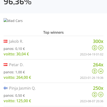
96,36
%
Top winners
300x
Jakob R.
panos: 0,10 €
voitto: 30,04 €
2023-04-19 01:02
264x
Petar D.
panos: 1,00 €
voitto: 264,00 €
2023-01-26 19:36
250x
Pinja Jasmin Q.
panos: 0,50 €
voitto: 125,00 €
2023-08-07 20:36