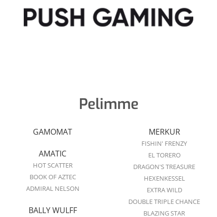
Pelimme
GAMOMAT
MERKUR
FISHIN' FRENZY
AMATIC
EL TORERO
HOT SCATTER
DRAGON'S TREASURE
BOOK OF AZTEC
HEXENKESSEL
ADMIRAL NELSON
EXTRA WILD
DOUBLE TRIPLE CHANCE
BALLY WULFF
BLAZING STAR