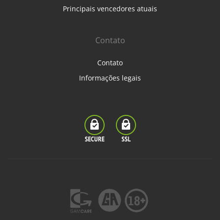
Principais vencedores atuais
Contato
Contato
Informações legais