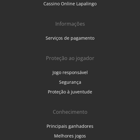
Cassino Online Lapalingo
Informações
Serviços de pagamento
Proteção ao jogador
Jogo responsável
Segurança
Proteção à juventude
Conhecimento
Principais ganhadores
Melhores jogos