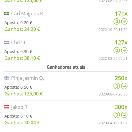
Ganhos: 125,00 €
2023-08-07 20:36
171x
Carl Magnus R.
Aposta: 0,20 €
Ganhos: 34,20 €
2022-10-20 11:56
127x
Chris C.
Aposta: 0,30 €
Ganhos: 38,10 €
2022-08-25 09:51
Ganhadores atuais
250x
Pinja Jasmin Q.
Aposta: 0,50 €
Ganhos: 125,00 €
2023-08-07 20:36
300x
Jakob R.
Aposta: 0,10 €
Ganhos: 30,04 €
2023-04-19 01:02