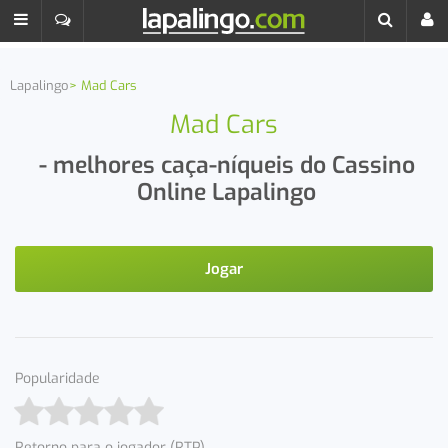
Lapalingo
Mad Cars
Mad Cars
- melhores caça-níqueis do Cassino
Online Lapalingo
Jogar
Popularidade
Retorno para o jogador (RTP)