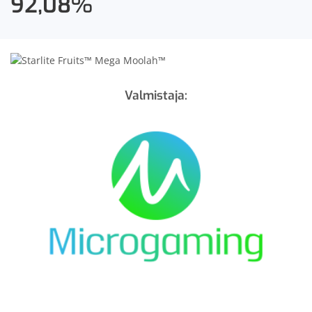
92,08
%
Valmistaja: