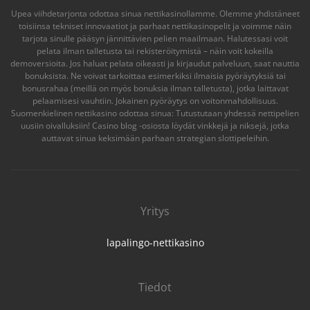
Upea viihdetarjonta odottaa sinua nettikasinollamme. Olemme yhdistäneet
toisiinsa tekniset innovaatiot ja parhaat nettikasinopelit ja voimme näin
tarjota sinulle pääsyn jännittävien pelien maailmaan. Halutessasi voit
pelata ilman talletusta tai rekisteröitymistä – näin voit kokeilla
demoversioita. Jos haluat pelata oikeasti ja kirjaudut palveluun, saat nauttia
bonuksista. Ne voivat tarkoittaa esimerkiksi ilmaisia pyöräytyksiä tai
bonusrahaa (meillä on myös bonuksia ilman talletusta), jotka laittavat
pelaamisesi vauhtiin. Jokainen pyöräytys on voitonmahdollisuus.
Suomenkielinen
nettikasino
odottaa sinua: Tutustutaan yhdessä nettipelien
uusiin oivalluksiin! Casino blog -osiosta löydät vinkkejä ja niksejä, jotka
auttavat sinua keksimään parhaan strategian slottipeleihin.
Yritys
lapalingo-nettikasino
Tiedot