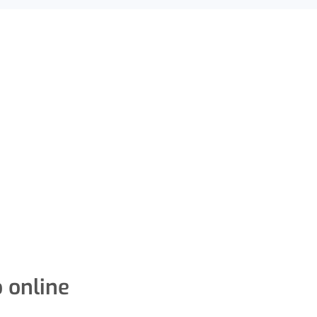
 online