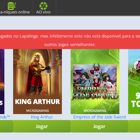
a-níqueis online
AO vivo
dos no Lapalingo, mas infelizmente este não está disponível para o seu 
outros jogos semelhantes:
onds™
King Arthur
Empress of the Jade Sword
Jogar
Jogar