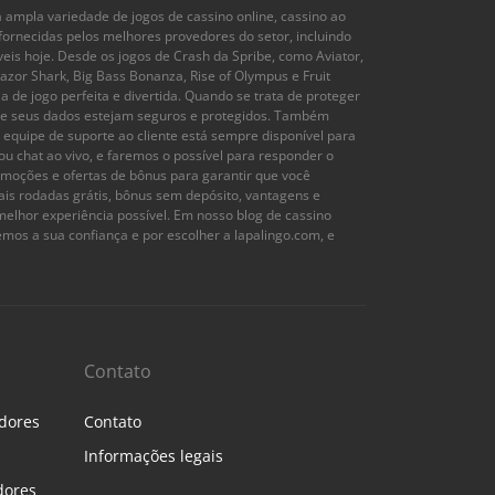
ampla variedade de jogos de cassino online, cassino ao
 fornecidas pelos melhores provedores do setor, incluindo
is hoje. Desde os jogos de Crash da Spribe, como Aviator,
Razor Shark, Big Bass Bonanza, Rise of Olympus e Fruit
 de jogo perfeita e divertida. Quando se trata de proteger
que seus dados estejam seguros e protegidos. Também
quipe de suporte ao cliente está sempre disponível para
u chat ao vivo, e faremos o possível para responder o
moções e ofertas de bônus para garantir que você
s rodadas grátis, bônus sem depósito, vantagens e
elhor experiência possível. Em nosso blog de cassino
emos a sua confiança e por escolher a lapalingo.com, e
Contato
adores
Contato
Informações legais
dores