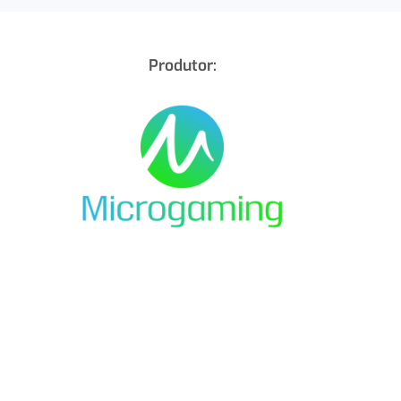
Produtor: