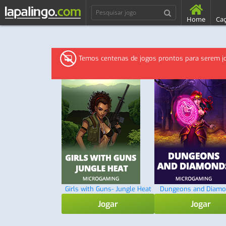
Home
Caç
Temos centenas de jogos prontos para serem joga
Girls with Guns- Jungle Heat
Dungeons and Diam
Jogar
Jogar