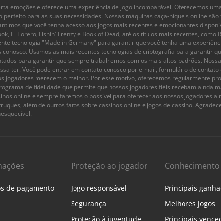
sperta emoções e oferece uma experiência de jogo incomparável. Oferecemos uma 
ogo perfeito para as suas necessidades. Nossas máquinas caça-níqueis online são
ntimos que você tenha acesso aos jogos mais recentes e emocionantes disponíve
k, El Torero, Fishin´ Frenzy e Book of Dead, até os títulos mais recentes, como 
ente tecnologia "Made in Germany" para garantir que você tenha uma experiência
s conosco. Usamos as mais recentes tecnologias de criptografia para garantir 
tados para garantir que sempre trabalhemos com os mais altos padrões. Nossa e
sa ter. Você pode entrar em contato conosco por e-mail, formulário de contato o
sos jogadores merecem o melhor. Por esse motivo, oferecemos regularmente pro
grama de fidelidade que permite que nossos jogadores fiéis recebam ainda mai
nos online e sempre faremos o possível para oferecer aos nossos jogadores a m
ruques, além de outros fatos sobre cassinos online e jogos de cassino. Agradec
nesquecível.
mações
Proteção ao jogador
Conhecimento
os de pagamento
Jogo responsável
Principais ganh
Segurança
Melhores jogos
Proteção à juventude
Principais vence