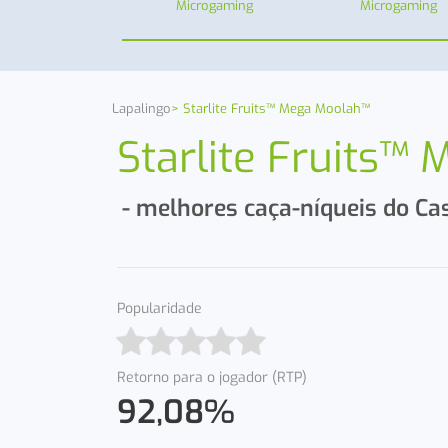
Microgaming
Microgaming
Lapalingo
Starlite Fruits™ Mega Moolah™
Starlite Fruits™
- melhores caça-níqueis do Ca
Popularidade
Retorno para o jogador (RTP)
92,08
%