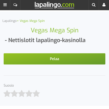
Lapalingo
Vegas Mega Spin
Vegas Mega Spin
- Nettislotit lapalingo-kasinolla
Pelaa
Suosio