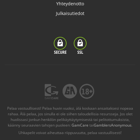
Yhteydenotto
Julkaisutiedot
Pelaa vastuullisesti! Pelaa huvin vuoksi, älä koskaan ansaitaksesi nopeaa
rahaa. Älä pelaa, jos sinulla ei ole siihen taloudellisia resursseja. Jos olet
huolissasi jonkun henkilön pelikäyttäytymisestä tai pelitottumuksista,
käänny seuraavien tahojen puoleen:
GamCare
tai
GamblersAnonymous
.
Uhkapelit voivat aiheuttaa riippuvuutta, pelaa vastuullisesti!