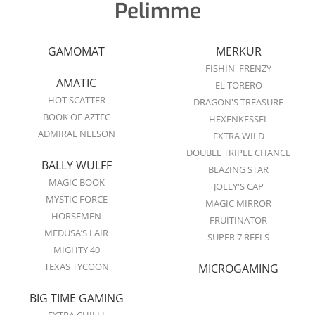
Pelimme
GAMOMAT
MERKUR
FISHIN' FRENZY
AMATIC
EL TORERO
HOT SCATTER
DRAGON'S TREASURE
BOOK OF AZTEC
HEXENKESSEL
ADMIRAL NELSON
EXTRA WILD
DOUBLE TRIPLE CHANCE
BALLY WULFF
BLAZING STAR
MAGIC BOOK
JOLLY'S CAP
MYSTIC FORCE
MAGIC MIRROR
HORSEMEN
FRUITINATOR
MEDUSA’S LAIR
SUPER 7 REELS
MIGHTY 40
TEXAS TYCOON
MICROGAMING
BIG TIME GAMING