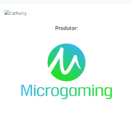
Produtor: