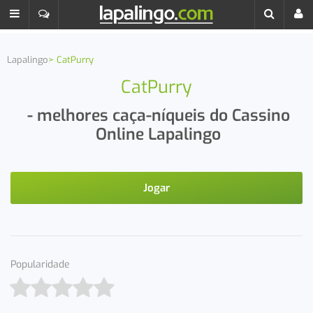
Lapalingo
CatPurry
CatPurry
- melhores caça-níqueis do Cassino
Online Lapalingo
Jogar
Popularidade