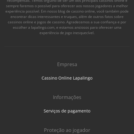
recompensas. Temos orgulho de ser um dos principais cassinos online e
sempre faremos o possível para oferecer aos nossos jogadores a melhor
experiência possível. Em nosso blog de cassino online, você também pode
encontrar dicas interessantes e truques, além de outros fatos sobre
cassinos online e jogos de cassino. Agradecemos a sua confiança e por
escolher a lapalingo.com, e estamos ansiosos para oferecer uma
experiência de jogo inesquecível.
Empresa
Cassino Online Lapalingo
Informações
Serviços de pagamento
Proteção ao jogador