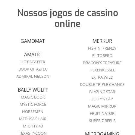
Nossos jogos de cassino
online
GAMOMAT
MERKUR
FISHIN' FRENZY
AMATIC
EL TORERO
HOT SCATTER
DRAGON'S TREASURE
BOOK OF AZTEC
HEXENKESSEL
ADMIRAL NELSON
EXTRA WILD
DOUBLE TRIPLE CHANCE
BALLY WULFF
BLAZING STAR
MAGIC BOOK
JOLLY'S CAP
MYSTIC FORCE
MAGIC MIRROR
HORSEMEN
FRUITINATOR
MEDUSA’S LAIR
SUPER 7 REELS
MIGHTY 40
TEXAS TYCOON
MICROGAMING