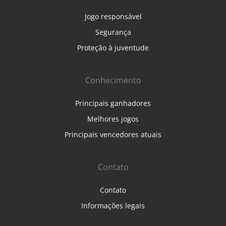
Jogo responsável
Segurança
Proteção à juventude
Conhecimento
Principais ganhadores
Melhores jogos
Principais vencedores atuais
Contato
Contato
Informações legais